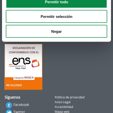
Permitir todo
Telf 981 883 002 | Fax 981 883 925
Permitir selección
Suscripción boletines
Puedes recibir la información publicada en la web
Negar
municipal en tu correo electrónico mediante una
suscripción al boletín de novedades.
Enlace.
Síguenos
Política de privacidad
Aviso Legal
Facebook
Accesibilidad
Twitter
Mapa web