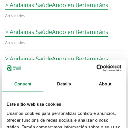
> Andainas SaúdeAndo en Bertamiráns
Actividades
> Andainas SaúdeAndo en Bertamiráns
Actividades
> Andainas SaúdeAndo en Bertamiráns
Actividades
Consent
Details
About
> Andainas SaúdeAndo no Milladoiro
Actividades
Este sitio web usa cookies
> Andainas SaúdeAndo no Milladoiro
Usamos cookies para personalizar contido e anuncios,
ofrecer funcións de redes sociais e analizar o noso
Actividades
tráfico. Tamén compartimos información sobre o seu uso