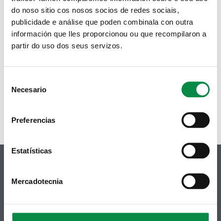
do noso sitio cos nosos socios de redes sociais,
> Andaina SaúdeAndo no Milladoiro en
publicidade e análise que poden combinala con outra
contra das violencias machistas
información que lles proporcionou ou que recompilaron a
partir do uso dos seus servizos.
Actividades
Páginas
Consent
« primera
‹ anterior
…
6
7
8
9
10
11
12
13
Necesario
Selection
14
…
siguiente ›
última »
Preferencias
Estatísticas
Mercadotecnia
© Concello de Ames
Praza do Concello, 2 |15220
Bertamiráns (Ames)