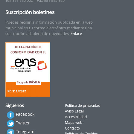
Telf 981 883 002 | Fax 981 883 925
Suscripción boletines
Puedes recibir la información publicada en la web
municipal en tu correo electrónico mediante una
suscripción al boletín de novedades.
Enlace.
Síguenos
Política de privacidad
Aviso Legal
Facebook
Accesibilidad
Twitter
Mapa web
Contacto
Telegram
Politicas de Cookies