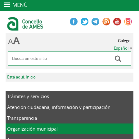
MENÚ
Galego
Español
Buscar
Formulario de búsqueda
Se encuentra usted aquí
Está aquí: Inicio
Trámites y servicios
Atención ciudadana, información y participación
Transparencia
Organización municipal