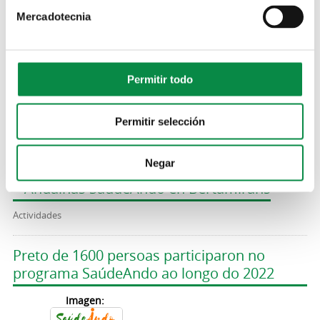
no Milladoiro
Mercadotecnia
Imagen:
Permitir todo
> Andainas SaúdeAndo en Bertamiráns
Permitir selección
Actividades
Negar
> Andainas SaúdeAndo en Bertamiráns
Actividades
Preto de 1600 persoas participaron no
programa SaúdeAndo ao longo do 2022
Imagen: