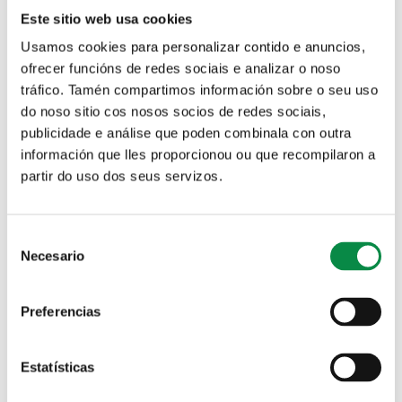
Este sitio web usa cookies
Usamos cookies para personalizar contido e anuncios,
ofrecer funcións de redes sociais e analizar o noso
A andaina saudable de abril percorrerá o
tráfico. Tamén compartimos información sobre o seu uso
sábado 29 a segunda etapa do Camiño de
do noso sitio cos nosos socios de redes sociais,
Santiago dende o Barbanza
publicidade e análise que poden combinala con outra
información que lles proporcionou ou que recompilaron a
Imagen:
partir do uso dos seus servizos.
Consent
Necesario
Selection
>Andaina saudable
Preferencias
Actividades
Estatísticas
O programa SaúdeAndo 2023 inclúe 38
andainas que terán lugar en Bertamiráns e