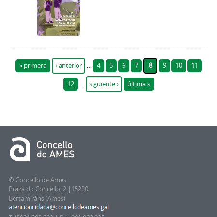
Páginas
« primera
‹ anterior
…
4
5
6
7
8
9
10
11
12
…
siguiente ›
última »
© Concello de Ames
Praza do Concello, 2 |15220
Bertamiráns (Ames)