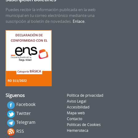
Puedes recibir la información publicada en la web
municipal en tu correo electrónico mediante una
suscripción al boletín de novedades.
Enlace.
Síguenos
Política de privacidad
Aviso Legal
Facebook
Accesibilidad
Twitter
Mapa web
Contacto
Telegram
Politicas de Cookies
RSS
Hemeroteca