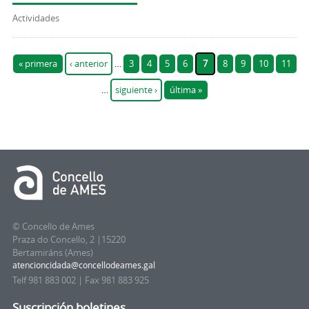
Actividades
Páginas
« primera
‹ anterior
…
3
4
5
6
7
8
9
10
11
…
siguiente ›
última »
© Concello de Ames
Praza do Concello, 2 |15220
Bertamiráns (Ames)
Telf 981 883 002 | Fax 981 883 925
Suscripción boletines