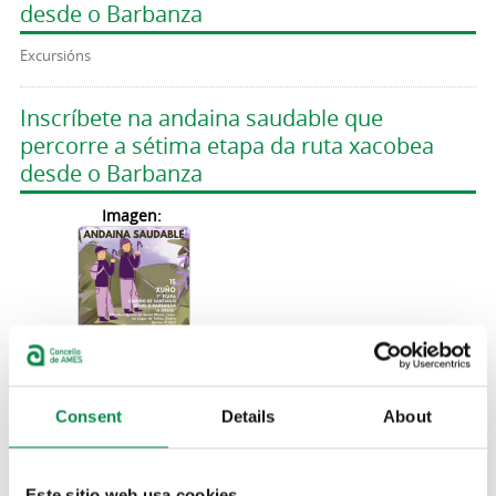
desde o Barbanza
Excursións
Inscríbete na andaina saudable que
percorre a sétima etapa da ruta xacobea
desde o Barbanza
Imagen:
Participa na andaina saudable que percorre
a sexta etapa do Camiño de Santiago dende
Consent
Details
About
o Barbanza
Imagen:
Este sitio web usa cookies