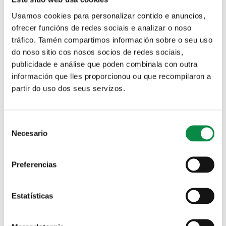
Usamos cookies para personalizar contido e anuncios,
ofrecer funcións de redes sociais e analizar o noso
tráfico. Tamén compartimos información sobre o seu uso
do noso sitio cos nosos socios de redes sociais,
publicidade e análise que poden combinala con outra
Continúan en febreiro as andainas
información que lles proporcionou ou que recompilaron a
circulares de SaúdeAndo
partir do uso dos seus servizos.
Imagen:
Consent
Necesario
Selection
As andainas circulares de SaúdeAndo volven
Preferencias
ao Milladoiro e a Bertamiráns a partir dos
xoves 11 e 18 de xaneiro
Estatísticas
Imagen: