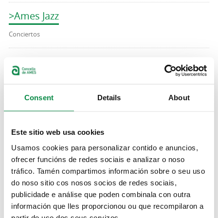
>Ames Jazz
Conciertos
>Espectáculo: Un verso, un cantar
Conciertos
Consent
Details
About
Centos de persoas encheron a Ponte
Maceira para gozar das Noites en Vela
Este sitio web usa cookies
Imagen:
Usamos cookies para personalizar contido e anuncios,
ofrecer funcións de redes sociais e analizar o noso
tráfico. Tamén compartimos información sobre o seu uso
do noso sitio cos nosos socios de redes sociais,
publicidade e análise que poden combinala con outra
Páginas
información que lles proporcionou ou que recompilaron a
« primera
‹ anterior
…
4
5
6
7
8
9
10
11
partir do uso dos seus servizos.