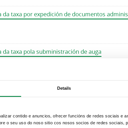
a da taxa por expedición de documentos adminis
a da taxa pola subministración de auga
Details
r
…
7
8
9
10
11
12
13
14
15
…
izar contido e anuncios, ofrecer funcións de redes sociais e an
e o seu uso do noso sitio cos nosos socios de redes sociais, p
Suscripción boletines
Síguenos