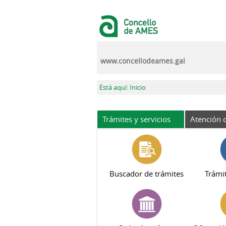
Pasar al contenido principal
www.concellodeames.gal
Se encuentra usted aquí
Está aquí: Inicio
Trámites y servicios
Atención c
Buscador de trámites
Trámit