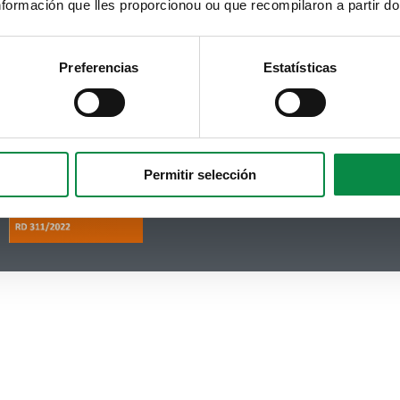
formación que lles proporcionou ou que recompilaron a partir d
Facebook
Puedes recibir la información publicada en la web
municipal en tu correo electrónico mediante una
Twitter
suscripción al boletín de novedades.
Enlace.
Preferencias
Estatísticas
Telegram
RSS
Youtube
Instagram
Permitir selección