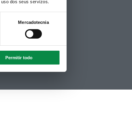
o uso dos seus servizos.
Aviso Legal
Accesibilidad
Mapa web
Mercadotecnia
Contacto
Politicas de Cookies
Hemeroteca
Permitir todo