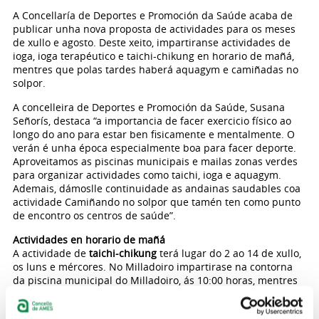
A Concellaría de Deportes e Promoción da Saúde acaba de
publicar unha nova proposta de actividades para os meses
de xullo e agosto. Deste xeito, impartiranse actividades de
ioga, ioga terapéutico e taichi-chikung en horario de mañá,
mentres que polas tardes haberá aquagym e camiñadas no
solpor.
A concelleira de Deportes e Promoción da Saúde, Susana
Señorís, destaca “a importancia de facer exercicio físico ao
longo do ano para estar ben fisicamente e mentalmente. O
verán é unha época especialmente boa para facer deporte.
Aproveitamos as piscinas municipais e mailas zonas verdes
para organizar actividades como taichi, ioga e aquagym.
Ademais, dámoslle continuidade as andainas saudables coa
actividade Camiñando no solpor que tamén ten como punto
de encontro os centros de saúde”.
Actividades en horario de mañá
A actividade de
taichi-chikung
terá lugar do 2 ao 14 de xullo,
os luns e mércores. No Milladoiro impartirase na contorna
da piscina municipal do Milladoiro, ás 10:00 horas, mentres
que en Bertamiráns será nos xardíns do Pazo da Peregrina
ás 11:30 horas. A duración da actividade será unha hora,