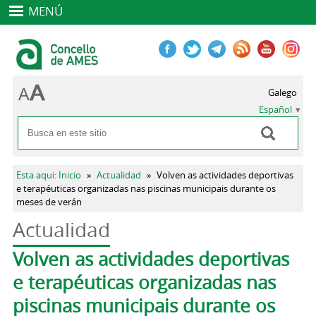
MENÚ
Galego
Español
Buscar
Formulario de búsqueda
Se encuentra usted aquí
Esta aqui: Inicio
»
Actualidad
»
Volven as actividades deportivas
e terapéuticas organizadas nas piscinas municipais durante os
meses de verán
Actualidad
Solapas principales
Volven as actividades deportivas
e terapéuticas organizadas nas
piscinas municipais durante os