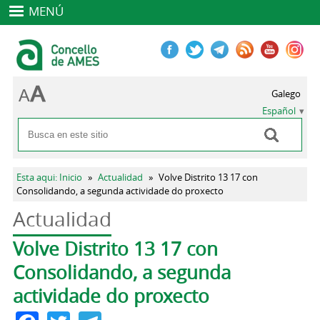
MENÚ
Galego
Español
Buscar
Formulario de búsqueda
Se encuentra usted aquí
Esta aqui: Inicio
»
Actualidad
»
Volve Distrito 13 17 con
Consolidando, a segunda actividade do proxecto
Actualidad
Solapas principales
Volve Distrito 13 17 con
Consolidando, a segunda
actividade do proxecto