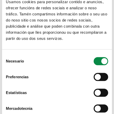
estableza nexos de unión e relacións sas, e onde a mocidade
Usamos cookies para personalizar contido e anuncios,
sexa a verdadeira protagonista do seu lecer. Cada encontro
ofrecer funcións de redes sociais e analizar o noso
será unha oportunidade para expresarse, compartir,
tráfico. Tamén compartimos información sobre o seu uso
aprender e construír grupo, sempre nun ambiente seguro,
respectuoso e participativo.
do noso sitio cos nosos socios de redes sociais,
publicidade e análise que poden combinala con outra
Premendo na seguinte ligazón
podes consultar a
información que lles proporcionou ou que recompilaron a
programación de 2026 do Club Xuvenil de Ames. A inscrición
nas actividades pódense facer a través
partir do uso dos seus servizos.
deste formulario
dixital
ou a través do código QR da cartelaría. A data límite
para inscribirse será como máximo, o xoves previo de cada
actividade. Para calquera dúbida, podes contactar no
Consent
enderezo de correo electrónico
info@anacoseducativos.com
Necesario
Selection
ou no teléfono 694 216 484.
Preferencias
Estatísticas
Mercadotecnia