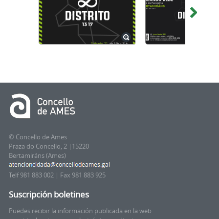
© Concello de Ames
Praza do Concello, 2 |15220
Bertamiráns (Ames)
Telf 981 883 002 | Fax 981 883 925
Suscripción boletines
Puedes recibir la información publicada en la web