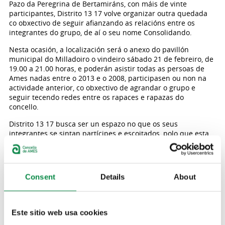
Pazo da Peregrina de Bertamiráns, con máis de vinte
participantes, Distrito 13 17 volve organizar outra quedada
co obxectivo de seguir afianzando as relacións entre os
integrantes do grupo, de aí o seu nome Consolidando.
Nesta ocasión, a localización será o anexo do pavillón
municipal do Milladoiro o vindeiro sábado 21 de febreiro, de
19.00 a 21.00 horas, e poderán asistir todas as persoas de
Ames nadas entre o 2013 e o 2008, participasen ou non na
actividade anterior, co obxectivo de agrandar o grupo e
seguir tecendo redes entre os rapaces e rapazas do
concello.
Distrito 13 17 busca ser un espazo no que os seus
integrantes se sintan partícipes e escoitados, polo que esta
segunda sesión vai ter dúas partes: unha primeira metade
con dinámicas de presentación, onde as persoas que non
estiveron na primeira actividade se dean a coñecer; e unha
segunda na que se levarán a cabo dinámicas de distensión e
Consent
Details
About
demais xogos.
Distrito 13 17
Distrito 13 17 é un espazo activo, unha alternativa para que a
Este sitio web usa cookies
xuventude do concello entre os 13 e os 17 anos se coñeza e