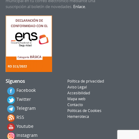
municipal en tu correo electrónico mediante una
suscripción al boletín de novedades.
Enlace.
Síguenos
Política de privacidad
Aviso Legal
Facebook
Accesibilidad
Twitter
Mapa web
Contacto
Telegram
Politicas de Cookies
RSS
Hemeroteca
Youtube
Instagram