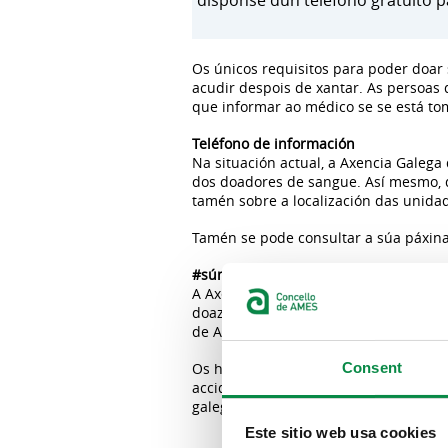
disponse dun teléfono gratuíto p
Os únicos requisitos para poder doar 
acudir despois de xantar. As persoas
que informar ao médico se se está t
Teléfono de información
Na situación actual, a Axencia Galega
dos doadores de sangue. Así mesmo, d
tamén sobre a localización das unida
Tamén se pode consultar a súa páxin
#súmateaonosoquipo
A Axencia Galega de Sangue, Órganos 
doazóns de sangue recollidas nos loc
de ADOS para o seu procesamento, aná
Consent
Os hospitais galegos precisan 10.000
accidentes de tráfico ou laborais, qu
galegos precisan entre 400 e 500 doa
Este sitio web usa cookies