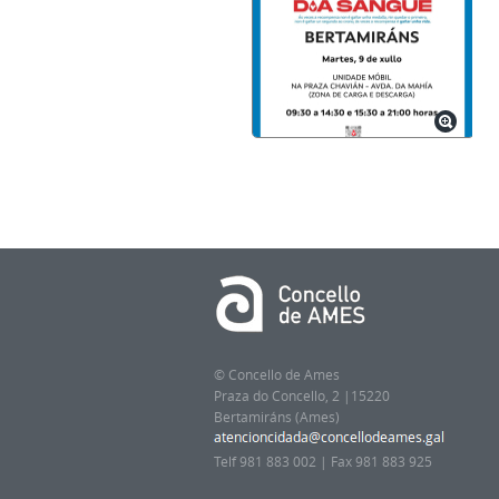
© Concello de Ames
Praza do Concello, 2 |15220
Bertamiráns (Ames)
Telf 981 883 002 | Fax 981 883 925