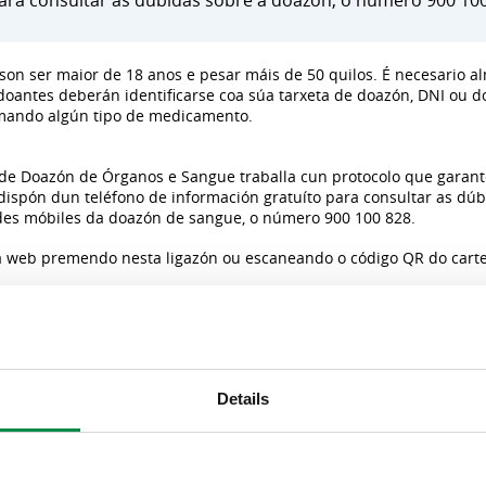
ara consultar as dúbidas sobre a doazón, o número 900 100
son ser maior de 18 anos e pesar máis de 50 quilos. É necesario a
 doantes deberán identificarse coa súa tarxeta de doazón, DNI ou 
omando algún tipo de medicamento.
 de Doazón de Órganos e Sangue traballa cun protocolo que garant
ispón dun teléfono de información gratuíto para consultar as dú
des móbiles da doazón de sangue, o número 900 100 828.
a web premendo nesta ligazón ou escaneando o código QR do carte
e Tecidos (ADOS) subministra compoñentes sanguíneos a todos os ho
ais de doazón e nas 10 unidades móbiles que percorren os concell
lise e distribución.
Details
 doazóns de sangue cada mes, para persoas que son sometidas a int
e padecen anemias, hemorraxias, cancro, leucemia, transplantes de
zóns de sangue.