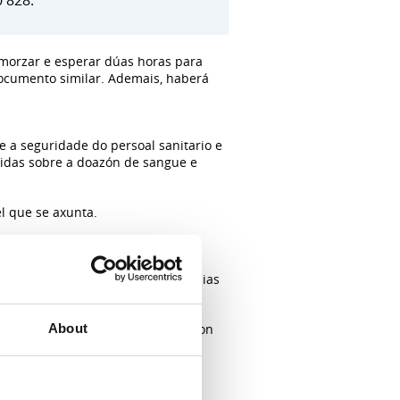
 828.
lmorzar e esperar dúas horas para
documento similar. Ademais, haberá
e a seguridade do persoal sanitario e
bidas sobre a doazón de sangue e
l que se axunta.
spitais de Galicia. Cada día, as
os galegos envíanse ás dependencias
About
ervencións cirúrxicas, que sufriron
 órganos… Cada día, os hospitais