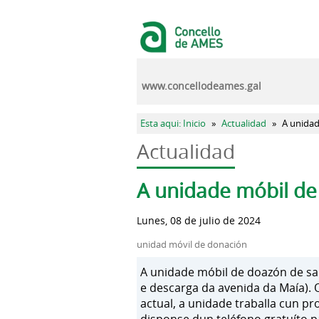
Pasar al contenido principal
www.concellodeames.gal
Se encuentra usted aquí
Esta aqui: Inicio
»
Actualidad
»
A unidad
Actualidad
Solapas principales
A unidade móbil de
Lunes, 08 de julio de 2024
unidad móvil de donación
A unidade móbil de doazón de san
e descarga da avenida da Maía). O
actual, a unidade traballa cun p