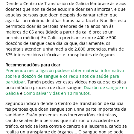
Dende o Centro de Transfusión de Galicia lémbrase ás e aos
doantes que non se debe acudir a doar sen almorzar, e que
aquelas persoas que doen despois do xantar teñen que
agardar un mínimo de dúas horas para facelo. Non lles está
permitido doar ás persoas menores de 18 anos nin ás
maiores de 65 anos (idade a partir da cal é preciso un
permiso médico). En Galicia precísanse entre 400 e 500
doazóns de sangue cada día xa que, diariamente, os
hospitais atenden unha media de 2.800 urxencias, máis de
575 intervencións cirúrxicas e transplantes de órganos.
Recomendacións para doar
Premendo nesta ligazón pódese obter material informativo
sobre a doazón de sangue e os requisitos de saúde para
participar
. Tamén podes ver estes vídeos nos que se explica
polo miúdo o proceso de doar sangue:
Doazón de sangue en
Galicia
e
Como salvar vidas en 10 minutos
.
Segundo indican dende o Centro de Transfusión de Galicia
“as persoas que doan sangue son unha parte importante da
sanidade. Están presentes nas intervencións cirúrxicas,
cando se atende a persoas que sufriron un accidente de
tráfico, cando se loita contra o cancro e a leucemia, cando se
realiza un transplante de órganos... O sangue non se pode