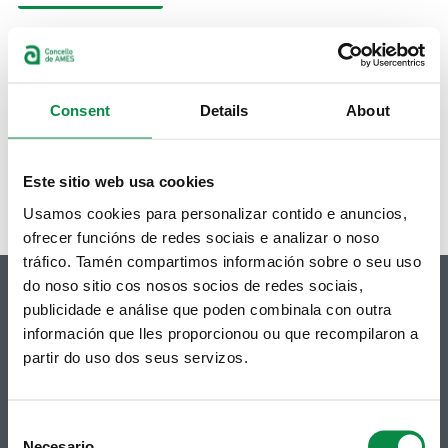
Consent
Details
About
Este sitio web usa cookies
Usamos cookies para personalizar contido e anuncios,
ofrecer funcións de redes sociais e analizar o noso
tráfico. Tamén compartimos información sobre o seu uso
do noso sitio cos nosos socios de redes sociais,
publicidade e análise que poden combinala con outra
información que lles proporcionou ou que recompilaron a
partir do uso dos seus servizos.
© Concello de Ames
Praza do Concello, 2 |15220
Bertamiráns (Ames)
Consent
Telf 981 883 002 | Fax 981 883 925
Necesario