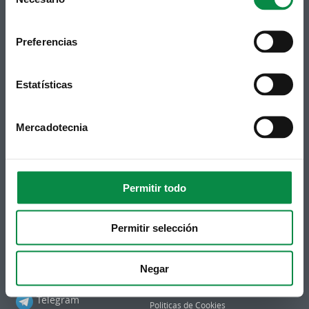
Selection
Suscripción boletines
Preferencias
Puedes recibir la información publicada en la web
municipal en tu correo electrónico mediante una
suscripción al boletín de novedades.
Enlace.
Estatísticas
Mercadotecnia
Permitir todo
Permitir selección
Síguenos
Política de privacidad
Aviso Legal
Facebook
Accesibilidad
Negar
Twitter
Mapa web
Contacto
Telegram
Politicas de Cookies