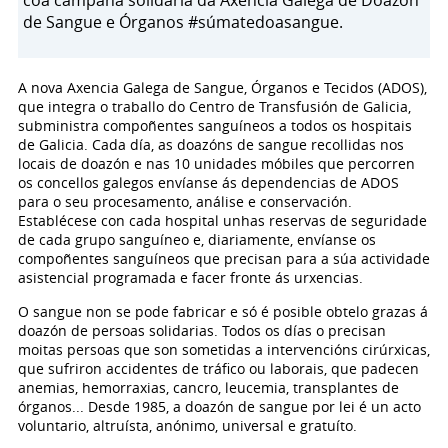
coa campaña solidaria da Axencia Galega de Doazón
de Sangue e Órganos #súmatedoasangue.
A nova Axencia Galega de Sangue, Órganos e Tecidos (ADOS),
que integra o traballo do Centro de Transfusión de Galicia,
subministra compoñentes sanguíneos a todos os hospitais
de Galicia. Cada día, as doazóns de sangue recollidas nos
locais de doazón e nas 10 unidades móbiles que percorren
os concellos galegos envíanse ás dependencias de ADOS
para o seu procesamento, análise e conservación.
Establécese con cada hospital unhas reservas de seguridade
de cada grupo sanguíneo e, diariamente, envíanse os
compoñentes sanguíneos que precisan para a súa actividade
asistencial programada e facer fronte ás urxencias.
O sangue non se pode fabricar e só é posible obtelo grazas á
doazón de persoas solidarias. Todos os días o precisan
moitas persoas que son sometidas a intervencións cirúrxicas,
que sufriron accidentes de tráfico ou laborais, que padecen
anemias, hemorraxias, cancro, leucemia, transplantes de
órganos... Desde 1985, a doazón de sangue por lei é un acto
voluntario, altruísta, anónimo, universal e gratuíto.