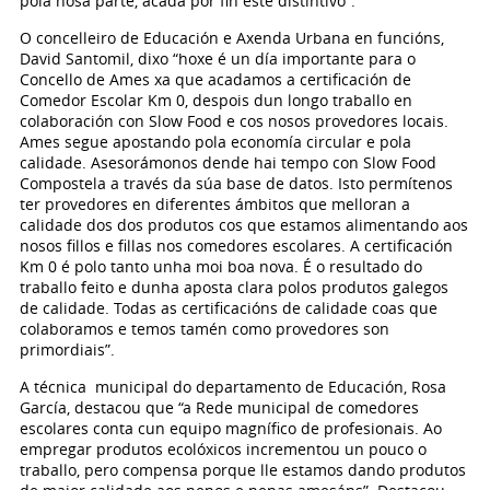
pola nosa parte, acada por fin este distintivo”.
O concelleiro de Educación e Axenda Urbana en funcións,
David Santomil, dixo “hoxe é un día importante para o
Concello de Ames xa que acadamos a certificación de
Comedor Escolar Km 0, despois dun longo traballo en
colaboración con Slow Food e cos nosos provedores locais.
Ames segue apostando pola economía circular e pola
calidade. Asesorámonos dende hai tempo con Slow Food
Compostela a través da súa base de datos. Isto permítenos
ter provedores en diferentes ámbitos que melloran a
calidade dos dos produtos cos que estamos alimentando aos
nosos fillos e fillas nos comedores escolares. A certificación
Km 0 é polo tanto unha moi boa nova. É o resultado do
traballo feito e dunha aposta clara polos produtos galegos
de calidade. Todas as certificacións de calidade coas que
colaboramos e temos tamén como provedores son
primordiais”.
A técnica municipal do departamento de Educación, Rosa
García, destacou que “a Rede municipal de comedores
escolares conta cun equipo magnífico de profesionais. Ao
empregar produtos ecolóxicos incrementou un pouco o
traballo, pero compensa porque lle estamos dando produtos