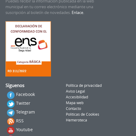
Puedes recibir la información publicada en la web
municipal en tu correo electrónico mediante una
suscripción al boletín de novedades.
Enlace.
Síguenos
Política de privacidad
Aviso Legal
Facebook
Accesibilidad
Twitter
Mapa web
Contacto
Telegram
Politicas de Cookies
RSS
Hemeroteca
Youtube