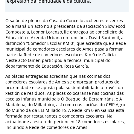
expresión da identidade e da cultura.
O salón de plenos da Casa do Concello acolleu este venres
pola mañá un acto no a presidenta da asociación Slow Food
Compostela, Leonor Lorenzo, lle entregou ao concelleiro de
Educación e Axenda Urbana en funcións, David Santomil, a
distinción “Comedor Escolar KM 0”, que acredita que a Rede
municipal de comedores escolares de Ames pasa a formar
parte da Rede de comedores escolares Km 0 de Galicia.
Neste acto tamén participou a técnica municipal do
departamento de Educación, Rosa García.
As placas entregadas acreditan que nas cociñas dos
comedores escolares de Ames se empregan produtos de
proximidade e se aposta pola sustentabilidade a través da
xestión de residuos. As placas colocaranse nas cociñas das
escolas infantís municipais O Bosque, de Bertamiráns, e A
Madalena, do Milladoiro, así como nas cociñas do CEIP Agro
do Muíño da da EEI Milladoiro. A Rede Km 0 en Galicia está
formada por restaurantes e comedores escolares. Na
actualidade a esta rede pertencen 18 comedores escolares,
incluíndo a Rede de comedores de Ames.