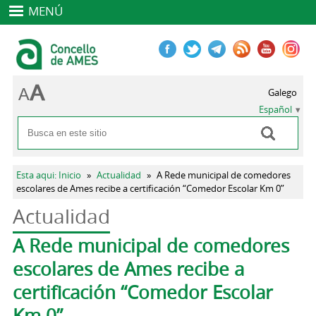
MENÚ
Galego
Español
Buscar
Formulario de búsqueda
Se encuentra usted aquí
Esta aqui: Inicio
»
Actualidad
»
A Rede municipal de comedores
escolares de Ames recibe a certificación “Comedor Escolar Km 0”
Actualidad
Solapas principales
A Rede municipal de comedores
escolares de Ames recibe a
certificación “Comedor Escolar
Km 0”