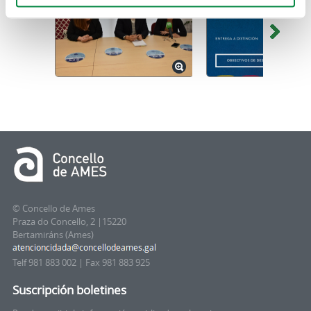
© Concello de Ames
Praza do Concello, 2 |15220
Bertamiráns (Ames)
Telf 981 883 002 | Fax 981 883 925
Suscripción boletines