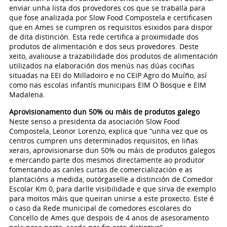
enviar unha lista dos provedores cos que se traballa para
que fose analizada por Slow Food Compostela e certificasen
que en Ames se cumpren os requisitos esixidos para dispor
de dita distinción. Esta rede certifica a proximidade dos
produtos de alimentación e dos seus provedores. Deste
xeito, avaliouse a trazabilidade dos produtos de alimentación
utilizados na elaboración dos menús nas dúas cociñas
situadas na EEI do Milladoiro e no CEIP Agro do Muíño, así
como nas escolas infantís municipais EIM O Bosque e EIM
Madalena.
Aprovisionamento dun 50% ou máis de produtos galego
Neste senso a presidenta da asociación Slow Food
Compostela, Leonor Lorenzo, explica que “unha vez que os
centros cumpren uns determinados requisitos, en liñas
xerais, aprovisionarse dun 50% ou máis de produtos galegos
e mercando parte dos mesmos directamente ao produtor
fomentando as canles curtas de comercialización e as
plantacións a medida, outórgaselle a distinción de Comedor
Escolar Km 0, para darlle visibilidade e que sirva de exemplo
para moitos máis que queiran unirse a este proxecto. Este é
o caso da Rede municipal de comedores escolares do
Concello de Ames que despois de 4 anos de asesoramento