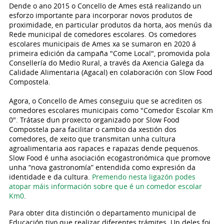
Dende o ano 2015 o Concello de Ames está realizando un
esforzo importante para incorporar novos produtos de
proximidade, en particular produtos da horta, aos menús da
Rede municipal de comedores escolares. Os comedores
escolares municipais de Ames xa se sumaron en 2020 á
primeira edición da campaña "Come Local", promovida pola
Consellería do Medio Rural, a través da Axencia Galega da
Calidade Alimentaria (Agacal) en colaboración con Slow Food
Compostela.
Agora, o Concello de Ames conseguiu que se acrediten os
comedores escolares municipais como "Comedor Escolar Km
0". Trátase dun proxecto organizado por Slow Food
Compostela para facilitar o cambio da xestión dos
comedores, de xeito que transmitan unha cultura
agroalimentaria aos rapaces e rapazas dende pequenos.
Slow Food é unha asociación ecogastronómica que promove
unha “nova gastronomía” entendida como expresión da
identidade e da cultura.
Premendo nesta ligazón podes
atopar máis información sobre que é un comedor escolar
Km0
.
​Para obter dita distinción o departamento municipal de
Educación tivo que realizar diferentes trámites. Un deles foi