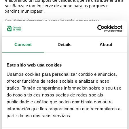
elaborando un compost de calidade, que se distribúe entre a
veciñanza e tamén serve de abono para os parques e
xardíns municipais”.
Por último destacou a consolidación dos servizos
complementarios de educación. “Este verán rondaremos os
700 usuarios/as entre o Xuño Lúdico e maila Escola de Verán,
polo que seguen sendo programas moi demandados pola
veciñanza amesá, para conciliar a súa vida familiar e laboral,
Consent
Details
About
que ano tras ano incrementan a súa demanda. Son servizos
que están consolidados dende hai anos, pero que foron
reforzándose debido ao incremento de usuarios/as. Para min
é unha satisfacción enorme dicir que nos atopamos nunha
Este sitio web usa cookies
mellor situación que a que me atopei en 2015 cando comecei
Usamos cookies para personalizar contido e anuncios,
o meu traballo na área de educación”.
ofrecer funcións de redes sociais e analizar o noso
Novas relacionadas:
tráfico. Tamén compartimos información sobre o seu uso
do noso sitio cos nosos socios de redes sociais,
El Correo Gallego:
"
Certificado: la mitad de los productos que
usan los comedores de Ames ya son gallegos y Km 0
"
publicidade e análise que poden combinala con outra
información que lles proporcionou ou que recompilaron a
Lindeiros:
"
Os comedores escolares de Ames reciben a
partir do uso dos seus servizos.
acreditación Km 0
"
AMS GO!:
"
Os comedores escolares de Ames acredítanse de