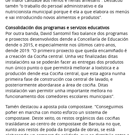
de maior calidade aos nenos e nenas amesáns”. Destacou
tamén “o traballo do persoal administrativo e da
nutricionista municipal porque é ela a que elabora os menús
e vai introducindo novos alimentos e produtos”.
Consolidación dos programas e servizos educativos
Por outra banda, David Santomil fixo balance dos programas
e proxectos desenvolvidos dende a Concellaría de Educación
dende o 2015, e especialmente nos últimos catro anos,
dende 2019. “O primeiro proxecto que queda encamiñado é
a creación da Cociña central. Unha vez finalizadas ditas
instalacións xa se poderán facer as entregas dos produtos
nun único punto o que permitirá mellorar a loxística e a
produción dende esa Cociña central, que esta agora nunha
primeira fase de construción coa central de lavado, e
posteriormente abordarase a área de cociña. Ditas
instalación van permitir unha importante mellora no
funcionamento dos comedores escolares municipais”.
Tamén destacou a aposta pola compostaxe. “Conseguimos
poñer en marcha con moito esforzo un sistema de
compostaxe. Deste xeito, os restos orgánicos das cociñas
trasládanse ao centro de compostaxe de Barouta no que,
xunto aos restos de poda da brigada de obras, se está