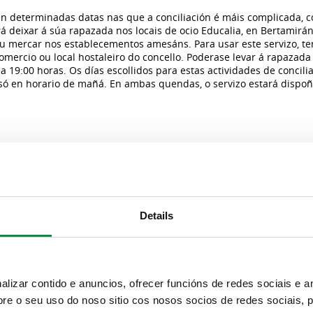
en determinadas datas nas que a conciliación é máis complicada, 
 deixar á súa rapazada nos locais de ocio Educalia, en Bertamiráns
ou mercar nos establecementos amesáns. Para usar este servizo, te
ercio ou local hostaleiro do concello. Poderase levar á rapazada 
 a 19:00 horas. Os días escollidos para estas actividades de concili
só en horario de mañá. En ambas quendas, o servizo estará dispoñ
serán as actuacións do Ameson de Nadal, pensadas para as última
en por segundo ano á Praza do Concello, en Bertamiráns, tras un 
Ana Belén Paz, anunciou que nas próximas semanas aportaría máis 
Details
uesta por llenar las calles de vida
"
o respaldará a un sector del ocio infantil ‘tocado’
"
a as rúas” este Nadal
"
izar contido e anuncios, ofrecer funcións de redes sociais e an
e o seu uso do noso sitio cos nosos socios de redes sociais, p