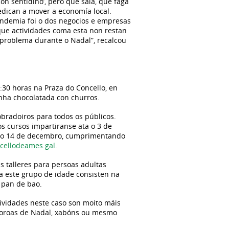
on sentidiño’, pero que saia, que faga
dican a mover a economía local.
andemia foi o dos negocios e empresas
que actividades coma esta non restan
 problema durante o Nadal”, recalcou
:30 horas na Praza do Concello, en
nha chocolatada con churros.
obradoiros para todos os públicos.
os cursos impartiranse ata o 3 de
ta o 14 de decembro, cumprimentando
ellodeames.gal
.
Os talleres para persoas adultas
a este grupo de idade consisten na
 pan de bao.
tividades neste caso son moito máis
e coroas de Nadal, xabóns ou mesmo