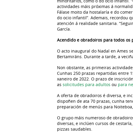
minoritarios, como o do ocio infantil.
actividades máis próximas á normalid
Fálase moito da hostalaría e do come
do ocio infantil”. Ademais, recordou 
atención á realidade sanitaria. “Segu
García.
Acendido e obradoiros para todos os 
O acto inaugural do Nadal en Ames ser
Bertamiráns. Durante a tarde, a veci
Non obstante, as primeiras actividade
Cunhas 250 prazas repartidas entre 15
xaneiro de 2022. O prazo de inscrici
as
solicitudes para adultos
ou
para n
A oferta de obradoiros é diversa, e in
dispoñen de ata 70 prazas, cunha ten
preparación de menús para Noiteboa, 
O grupo máis numeroso de obradoiros s
diversas, e inclúen cursos de cestarí
pizzas saudables.