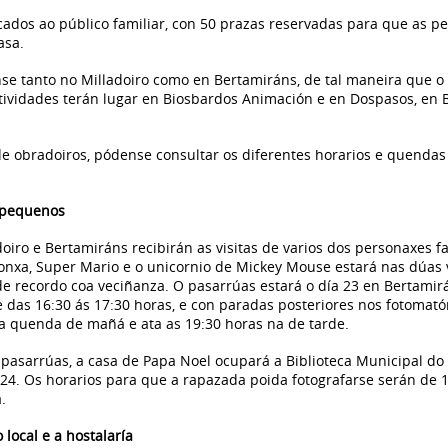
ocados ao público familiar, con 50 prazas reservadas para que as p
asa.
nse tanto no Milladoiro como en Bertamiráns, de tal maneira que 
ctividades terán lugar en Biosbardos Animación e en Dospasos, en
e obradoiros, pódense consultar os diferentes horarios e quenda
 pequenos
oiro e Bertamiráns recibirán as visitas de varios dos personaxes 
onxa, Super Mario e o unicornio de Mickey Mouse estará nas dúas 
e recordo coa veciñanza. O pasarrúas estará o día 23 en Bertamirá
e das 16:30 ás 17:30 horas, e con paradas posteriores nos fotomat
a quenda de mañá e ata as 19:30 horas na de tarde.
 pasarrúas, a casa de Papa Noel ocupará a Biblioteca Municipal do M
24. Os horarios para que a rapazada poida fotografarse serán de 1
.
local e a hostalaría