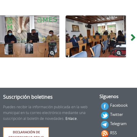
Suscripción boletines
Síguenos
Facebook
Puedes recibir la información publicada en la web
municipal en tu correo electrónico mediante una
Twitter
suscripción al boletín de novedades.
Enlace.
Telegram
RSS