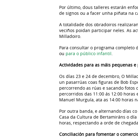
Por último, dous talleres estarán enf
de signos ou a facer unha piñata na c
A totalidade dos obradoiros realizara
veciños poidan participar neles. As a
Milladoiro.
Para consultar o programa completo d
ou
para o público infantil
.
Actividades para as máis pequenas e
Os días 23 e 24 de decembro, O Millad
un pasarrúas coas figuras de Bob Esp
percorrendo as rúas e sacando fotos d
percorridos das 11:00 ás 12:00 horas 
Manuel Murguía, ata as 14:00 horas n
Por outra banda, e alternando días co
Casa da Cultura de Bertamiráns o día 
horas, respectando a orde de chegada
Conciliación para fomentar o comercio 