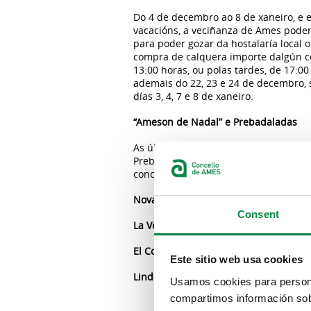
Do 4 de decembro ao 8 de xaneiro, e 
vacacións, a veciñanza de Ames poderá
para poder gozar da hostalaría local 
compra de calquera importe dalgún com
13:00 horas, ou polas tardes, de 17:00
ademais do 22, 23 e 24 de decembro, 
días 3, 4, 7 e 8 de xaneiro.
“Ameson de Nadal” e Prebadaladas
As últimas actividades do programa 
Prebadaladas de Fin de ano, que volv
concelleira de Promoción Económica, 
Novas relacionadas
Consent
La Voz de Galicia:
"
El Nadal de Ames ap
El Correo Gallego:
"
El programa navideñ
Este sitio web usa cookies
Lindeiros:
"
Ames quere “encher de vid
Usamos cookies para personal
compartimos información sobr