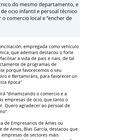
técnico do mesmo departamento, e
de ocio infantil e persoal técnico
r o comercio local e “encher de
onciliación, empregada como vehículo
ómica, que ademais destacou o forte
ilitar a vida de pais e nais, de tal
rectamente de programas de
ante porque favorecemos o seu
iro e Bertamiráns, para favorecer un
sta época”.
uirá “dinamizando o comercio e a
ás empresas de ocio, que tanto o
l. Quero agradecer ao persoal de
no”.
nza de Empresarios de Ames ou
e de Ames, Blas García, destacou que
ra empresas de sectores máis