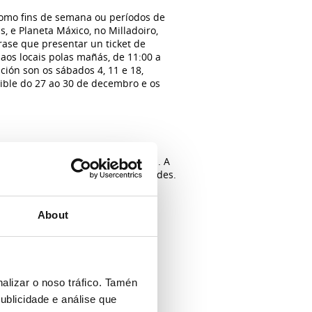
como fins de semana ou períodos de
, e Planeta Máxico, no Milladoiro,
rase que presentar un ticket de
aos locais polas mañás, de 11:00 a
ación son os sábados 4, 11 e 18,
ible do 27 ao 30 de decembro e os
s semanas de decembro, e as
ano de parón por mor da pandemia. A
información sobre estas actividades.
About
alizar o noso tráfico. Tamén
ublicidade e análise que