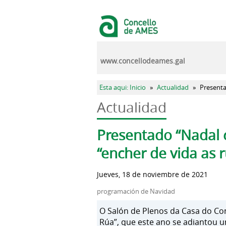
Pasar al contenido principal
www.concellodeames.gal
Se encuentra usted aquí
Esta aqui: Inicio
»
Actualidad
»
Presenta
Actualidad
Solapas principales
Presentado “Nadal 
“encher de vida as 
Jueves, 18 de noviembre de 2021
programación de Navidad
O Salón de Plenos da Casa do Co
Rúa”, que este ano se adiantou u