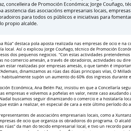
Paz, concelleira de Promoción Económica; Jorge Couñago, 
oa asistencia das asociacións empresariais locais, empresas 
obradoiros para todos os públicos e iniciativas para fomenta
o propio alcalde.
 Rúa” destaca pola aposta realizada nas empresas de ocio e na c
ía local. Así o explicou Jorge Couñago, técnico de Promoción Econ
esos dos pequenos negocios. “Con estas actividades pretendemos fac
as no comercio amesán, a través de obradoiros, actividades ou di
s van estar realizadas por empresas amesás, o que tamén é import
Ademais, dinamizamos as rúas das dúas principais vilas, O Millado
 habitualmente supón un aumento do 60% dos ingresos durante e
oción Económica, Ana Belén Paz, insistiu en que a Concellaría seg
itas empresas e volvemos a poñelas en valor, neste caso axudando 
Nadal buscamos seguir dinamizando o comercio e a hostalaría loca
ue están a realizar, en especial de cara a este último período do a
s representantes de asociacións empresariais locais, como a Xunta
mpresas de ocio que organiza os obradoiros do programa. O alcald
s rúas” da man do tecido empresarial local, e tivo un recordo pa