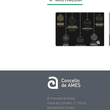
© Concello de Ames
Praza do Concello, 2 |15220
Bertamiráns (Ames)