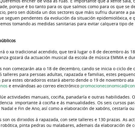
 “Queremos encher de vida as rúas. É importante que a xente saia, ‘c
ade, porque é bo tanto para os que saímos como para os que se de
rcio, pero sen dúbida un dos sectores que máis sufriu durante a p
que seguen pendentes da evolución da situación epidemiolóxica, e 
iremos tomando as medidas sanitarias para evitar calquera tipo de
públicos
á o xa tradicional acendido, que terá lugar o 8 de decembro ás 18
ñanza gozará da actuación musical da escola de música EMMA e du
s non comezarán ata o 18 de decembro, cando se inicia o ciclo de 
 talleres para persoas adultas, rapazada e familias, estes pequen
ón para estes obradoiros estará aberto dende o 19 de novembro a
enos
e enviándoas ao correo electrónico
promocioneconomica@conc
clúe actividades manuais, cociña, panadaría e outras habilidades. 
dencia importante á cociña e ás manualidades. Os seis cursos par
Nadal e Fin de Ano, así como a elaboración de xabóns, cestaría ou
on os dirixidos á rapazada, con sete talleres e 130 prazas. As ac
a, robótica, pinta pedras ou malabares, ademais da elaboración d