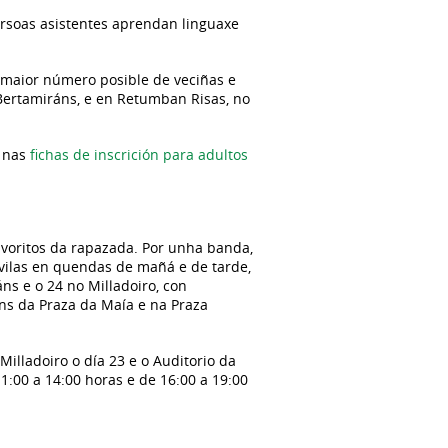
ersoas asistentes aprendan linguaxe
o maior número posible de veciñas e
 Bertamiráns, e en Retumban Risas, no
s nas
fichas de inscrición para adultos
favoritos da rapazada. Por unha banda,
vilas en quendas de mañá e de tarde,
ns e o 24 no Milladoiro, con
óns da Praza da Maía e na Praza
illadoiro o día 23 e o Auditorio da
1:00 a 14:00 horas e de 16:00 a 19:00