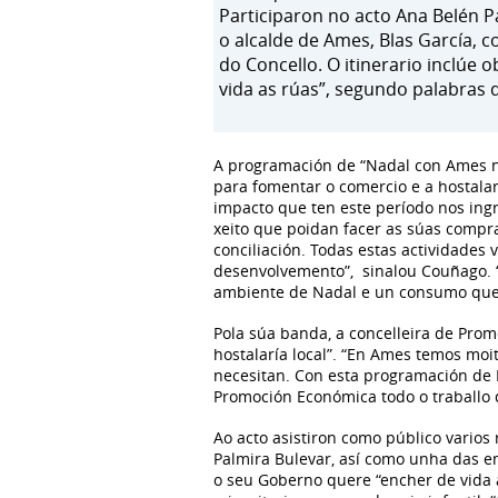
Participaron no acto Ana Belén 
o alcalde de Ames, Blas García, c
do Concello. O itinerario inclúe 
vida as rúas”, segundo palabras d
A programación de “Nadal con Ames na
para fomentar o comercio e a hostalar
impacto que ten este período nos ingr
xeito que poidan facer as súas compr
conciliación. Todas estas actividade
desenvolvemento”, sinalou Couñago. “
ambiente de Nadal e un consumo que
Pola súa banda, a concelleira de Prom
hostalaría local”. “En Ames temos mo
necesitan. Con esta programación de 
Promoción Económica todo o traballo q
Ao acto asistiron como público vario
Palmira Bulevar, así como unha das e
o seu Goberno quere “encher de vida a