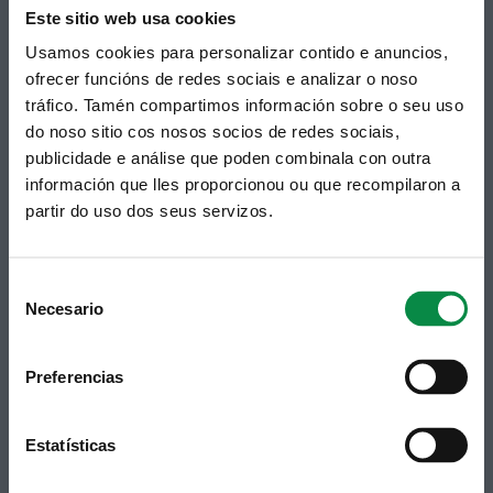
Este sitio web usa cookies
Puedes recibir la información publicada en la web
Usamos cookies para personalizar contido e anuncios,
municipal en tu correo electrónico mediante una
suscripción al boletín de novedades.
Enlace.
ofrecer funcións de redes sociais e analizar o noso
tráfico. Tamén compartimos información sobre o seu uso
do noso sitio cos nosos socios de redes sociais,
publicidade e análise que poden combinala con outra
información que lles proporcionou ou que recompilaron a
partir do uso dos seus servizos.
Consent
Necesario
Selection
Síguenos
Política de privacidad
Aviso Legal
Facebook
Preferencias
Accesibilidad
Twitter
Mapa web
Contacto
Telegram
Estatísticas
Politicas de Cookies
RSS
Hemeroteca