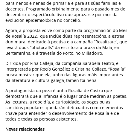
para nenos e nenas de primaria e para as súas familias e
docentes. Programado orixinalmente para o pasado mes de
decembro, o espectáculo tivo que aprazarse por mor da
evolución epidemiolóxica no concello.
Agora, a proposta volve como parte da programación do Mes
de Rosalía 2022, que inclúe dúas representacións, a estrea
dun mural dedicado á poetisa e a campaña “Rosalízate”, que
levará dous “photocalls” da escritora á praza da Maía, en
Bertamiráns, e á travesía do Porto, no Milladoiro.
Dirixida por Fina Calleja, da compañía Sarabela Teatro, e
interpretada por Rocío González e Cristina Collazo, “Rosalía”
busca mostrar que ela, unha das figuras máis importantes
da literatura e cultura galega, tamén foi nena.
A protagonista da peza é unha Rosalía de Castro que
demostrará que a infancia é o lugar onde medran as poetas.
As lecturas, a rebeldía, a curiosidade, os xogos ou as
cancións populares quedarán debuxados como elementos
chave para entender o desenvolvemento de Rosalía e de
todos e todas as persoas asistentes.
Novas relacionadas