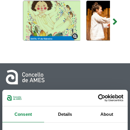
© Concello de Ames
Praza do Concello, 2 |15220
Bertamiráns (Ames)
Consent
Details
About
Telf 981 883 002 | Fax 981 883 925
Suscripción boletines