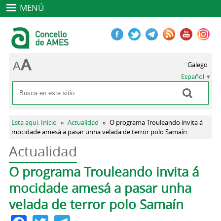
MENÚ
Galego
Español
Buscar
Formulario de búsqueda
Se encuentra usted aquí
Esta aqui: Inicio
»
Actualidad
»
O programa Trouleando invita á
mocidade amesá a pasar unha velada de terror polo Samaín
Actualidad
Solapas principales
O programa Trouleando invita á
mocidade amesá a pasar unha
velada de terror polo Samaín