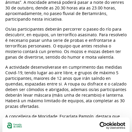
ánimas”. A mocidade amesá poderá pasar a noite do venres
30 de outubro, dende as 20.30 horas ata as 23.00 horas,
aproximadamente, no paseo fluvial de Bertamiráns,
participando nesta iniciativa.
Os/as participantes deberán percorrer o paseo do río para
descubrir, en equipos, un terrorífico asasinato. Para resolvelo
é necesario pasar unha serie de probas e enfrontarse a
terroríficas personaxes. O equipo que antes resolva o
misterio contará cun premio. Os mozos e mozas deben ter
ganas de divertirse, sentido do humor e moita valentía.
A actividade desenvolverase en cumprimento das medidas
Covid-19, tendo lugar ao aire libre, e grupos de máximo 5
participantes, maiores de 12 anos que irán saíndo en
quendas, espazadas entre si. A roupa ou disfrace e o calzado
deben ser cómodos e abrigados, ademais os/as participantes
deberán levar máscara (máis unha de recambio) e lanterna.
Haberá un máximo limitado de equipos, ata completar as 30
prazas ofertadas.
A concelleira de Mocidade, Escarlata Pampín, destaca que
“para este mes de outubro organízase unha nova actividade
do programa Trouleando en Bertamiráns. Como nos meses