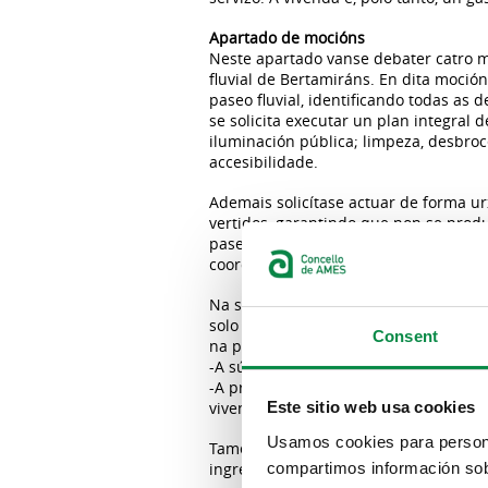
Apartado de mocións
Neste apartado vanse debater catro m
fluvial de Bertamiráns. En dita moció
paseo fluvial, identificando todas as
se solicita executar un plan integral
iluminación pública; limpeza, desbro
accesibilidade.
Ademais solicítase actuar de forma ur
vertidos, garantindo que non se produ
paseo fluvial, con actuacións program
coordinación cos organismos competen
Na segunda moción, presentada polo g
solo non alleadas para a promoción d
Consent
na poxa a algunha das seguintes final
-A súa cesión á Xunta de Galicia para
-A promoción da súa licitación ou ces
vivendas de protección oficial, garant
Este sitio web usa cookies
Usamos cookies para personal
Tamén se solicita garantir que calqu
compartimos información sobr
ingresos e colectivos en situación de 