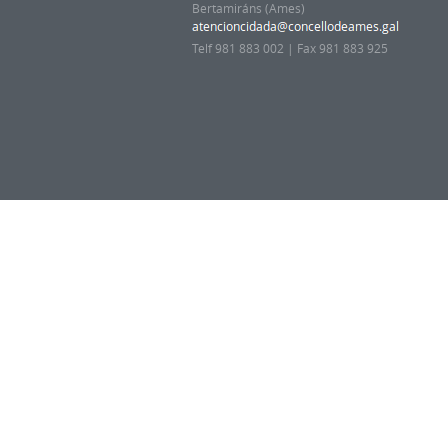
Bertamiráns (Ames)
Telf 981 883 002 | Fax 981 883 925