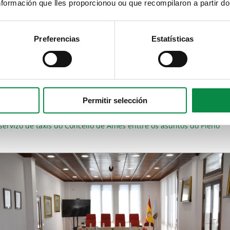
formación que lles proporcionou ou que recompilaron a partir d
 polo grupo municipal do Partido Popular, debaterase a construci
lindo (parroquia de Piñeiro). Deste xeito, ínstase á Xunta de Galici
uación sexa incluída na planificación de melloras da rede viaria a
Preferencias
Estatísticas
sma estrada.
 polo grupo municipal socialista, tratarase a distribución dos recu
ión ínstase á Xunta de Galicia, ao Goberno de España e á Deputaci
 de 30.000 habitantes; e reclámase a elaboración de convocatorias
, o nivel de servizos prestados ou a poboación efectivamente aten
Permitir selección
ervizo de taxis do Concello de Ames enttre os asuntos do Pleno
"