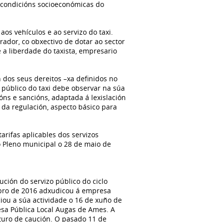
s condicións socioeconómicas do
aos vehículos e ao servizo do taxi.
ador, co obxectivo de dotar ao sector
 a liberdade do taxista, empresario
n dos seus dereitos –xa definidos no
o público do taxi debe observar na súa
ións e sancións, adaptada á lexislación
 da regulación, aspecto básico para
rifas aplicables dos servizos
o Pleno municipal o 28 de maio de
ución do servizo público do ciclo
mbro de 2016 adxudicou á empresa
iciou a súa actividade o 16 de xuño de
esa Pública Local Augas de Ames. A
eguro de caución. O pasado 11 de