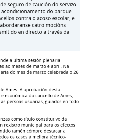
a de seguro de caución do servizo
a e acondicionamento do parque
ellos contra o acoso escolar; e
, abordaranse catro mocións
mitido en directo a través da
nde a última sesión plenaria
es ao meses de marzo e abril. Na
inaria do mes de marzo celebrada o 26
 de Ames. A aprobación desta
l e económica do concello de Ames,
 as persoas usuarias, guiados en todo
nzas como título constitutivo da
un rexistro municipal para os efectos
contido tamén cómpre destacar a
odos os casos á mellora técnico-