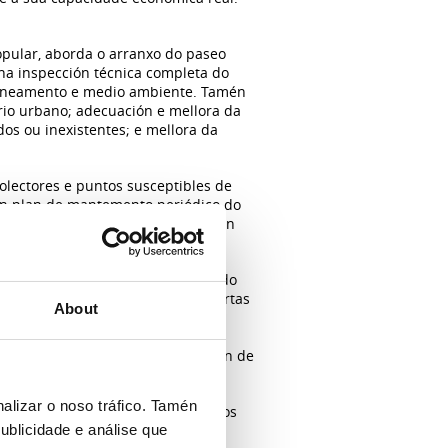
opular, aborda o arranxo do paseo
nha inspección técnica completa do
, saneamento e medio ambiente. Tamén
ario urbano; adecuación e mellora da
os ou inexistentes; e mellora da
olectores e puntos susceptibles de
 un plan de mantemento periódico do
 vixilancia e control ambiental, en
n.
arcelas do patrimonio municipal do
estas parcelas que quedaron desertas
About
de Integración Social.
otores privados para a construción de
ible.
alizar o noso tráfico. Tamén
nte da mocidade, persoas con baixos
ublicidade e análise que