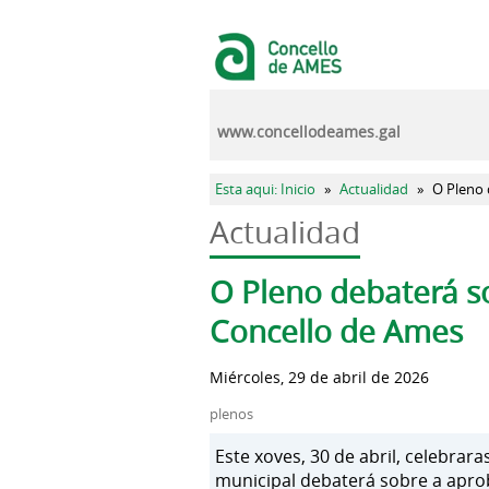
Pasar al contenido principal
www.concellodeames.gal
Se encuentra usted aquí
Esta aqui: Inicio
»
Actualidad
»
O Pleno 
Actualidad
Solapas principales
O Pleno debaterá so
Concello de Ames
Miércoles, 29 de abril de 2026
plenos
Este xoves, 30 de abril, celebrar
municipal debaterá sobre a aprob