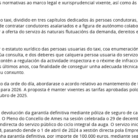
s normativas ao marco legal e xurisprudencial vixente, así como á
o taxi, dividido en tres capítulos dedicados ás persoas condutoras, 
de contratar condutores asalariados e a figura de autónomo colabor
 a oferta do servizo ás naturais flutuacións da demanda, dereitos e
r o estatuto xurídico das persoas usuarias do taxi, coa enumeració
a súa consulta, e dos deberes que calquera persoa usuaria do serviz
o contén a regulación da actividade inspectora e o réxime de infracc
s últimos anos, coa finalidade de conseguir unha adecuada técnica
seu conxunto.
 da orde do día, abordarase o acordo relativo ao mantemento de ta
 para 2026. A proposta é manter vixentes as tarifas aprobadas pol
ubro de 2025.
 devolución da garantía definitiva mediante póliza de seguro de ca
s. O Pleno do Concello de Ames na sesión celebrada o 29 de dece
indirecta do servizo público do ciclo integral da auga. O servizo in
4, pasando dende o 1 de abril de 2024 a xestión directa pola Empr
ha garantía definitiva, por importe de 100.000 euros, mediante s