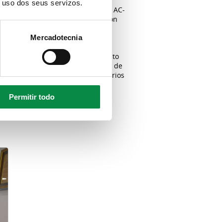
o uso dos seus servizos.
ón dunha senda peonil na estrada AC-
a a estudar e impulsar a construción
utonómica, en continuidade coas
Mercadotecnia
rsos públicos aos Concellos de xeito
ón da Coruña a desbotar o criterio de
 de subvencións baseadas en criterios
dida.
Permitir todo