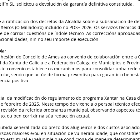
ín SL, solicitou a devolución da garantía definitiva constituída.
a ratificación dos decretos da Alcaldía sobre a subsanación de def
eiros (O Milladoiro) incluído no POS+ 2026. Os servizos técnicos
 de corrixir cuestións de índole técnico. As correccións aprobad
ncionalidades, nin no seu importe de execución.
lar
hesión do Concello de Ames ao convenio de colaboración entre a C
l da Xunta de Galicia e a Federación Galega de Municipios e Prov
Este convenio establece os mecanismos para consolidar unha rede d
colar, senón que actúe de forma preventiva para garantir o benest
ncia positiva.
icial da modificación do regulamento do programa Xantar na Casa 
e febreiro de 2025. Neste tempo de vixencia o persoal técnico ef
revisión da referida ordenanza municipal, observando aspectos téc
to, ou ben corrixir na súa redacción actual.
bida xeneralizada do prezo dos alugueiros e dos custos asociados
rsoas maiores e/ou en situación de vulnerabilidade, que constitúen 
gasto estrutural e ineludible que condiciona de maneira determina