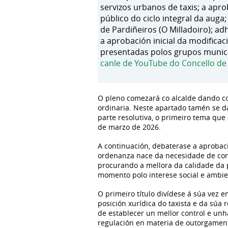
servizos urbanos de taxis; a apro
público do ciclo integral da aug
de Pardiñeiros (O Milladoiro); a
a aprobación inicial da modific
presentadas polos grupos munici
canle de YouTube do Concello d
O pleno comezará co alcalde dando co
ordinaria. Neste apartado tamén se d
parte resolutiva, o primeiro tema que
de marzo de 2026.
A continuación, debaterase a aprobaci
ordenanza nace da necesidade de cont
procurando a mellora da calidade da p
momento polo interese social e ambien
O primeiro título divídese á súa vez e
posición xurídica do taxista e da súa 
de establecer un mellor control e un
regulación en materia de outorgamento