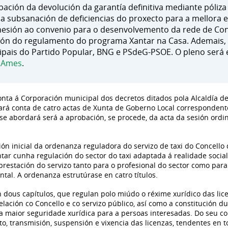
bación da devolución da garantía definitiva mediante póliz
a; a subsanación de deficiencias do proxecto para a mellor
dhesión ao convenio para o desenvolvemento da rede de Conc
ación do regulamento do programa Xantar na Casa. Ademais
pais do Partido Popular, BNG e PSdeG-PSOE. O pleno será e
e Ames
.
nta á Corporación municipal dos decretos ditados pola Alcaldía de
ará conta de catro actas de Xunta de Goberno Local correspondent
 se abordará será a aprobación, se procede, da acta da sesión ord
ón inicial da ordenanza reguladora do servizo de taxi do Concello
ar cunha regulación do sector do taxi adaptada á realidade socia
restación do servizo tanto para o profesional do sector como para
tal. A ordenanza estrutúrase en catro títulos.
n dous capítulos, que regulan polo miúdo o réxime xurídico das lice
relación co Concello e co servizo público, así como a constitución d
ha maior seguridade xurídica para a persoas interesadas. Do seu 
, transmisión, suspensión e vixencia das licenzas, tendentes en t