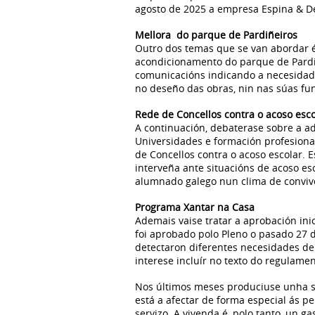
agosto de 2025 a empresa Espina & Delf
Mellora do parque de Pardiñeiros
Outro dos temas que se van abordar é 
acondicionamento do parque de Pardiñ
comunicacións indicando a necesidade
no deseño das obras, nin nas súas fu
Rede de Concellos contra o acoso esco
A continuación, debaterase sobre a ad
Universidades e formación profesiona
de Concellos contra o acoso escolar. 
interveña ante situacións de acoso es
alumnado galego nun clima de convive
Programa Xantar na Casa
Ademais vaise tratar a aprobación in
foi aprobado polo Pleno o pasado 27 d
detectaron diferentes necesidades de 
interese incluír no texto do regulamen
Nos últimos meses produciuse unha su
está a afectar de forma especial ás pe
servizo. A vivenda é, polo tanto, un 