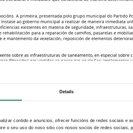
ocións. A primeira, presentada polo grupo municipal do Partido P
n ínstase ao goberno municipal a realizar de maneira inmediata u
 deficiencias existentes en materia de seguridade, infraestruturas
 de rehabilitación para a reparación de camiños, pasarelas e mobili
ce e mantemento da vexetación; reposición de elementos deteriorad
xente sobre as infraestruturas de saneamento, en especial sobre c
zan filtracións nin vertidos ao paseo nin ao río Sar; implementar
adas que eviten o seu deterioro progresivo; e establecer medidas de
tes, para previr e actuar ante posibles episodios de contaminació
rupo municipal do BNG, abórdase a cesión e posta en valor das p
e vivenda. Neste moción ínstase ao goberno municipal a destinar 
Details
idades de interese social:
 a promoción de vivendas de protección autonómica ou de Vivendas 
ión en condicións favorables que permitan a participación de prom
indo en todo caso a limitación de prezos e o acceso a vivenda acces
izar contido e anuncios, ofrecer funcións de redes sociais e an
era das opcións adoptadas priorice o acceso á vivenda, especialme
e o seu uso do noso sitio cos nosos socios de redes sociais, p
vulnerabilidade