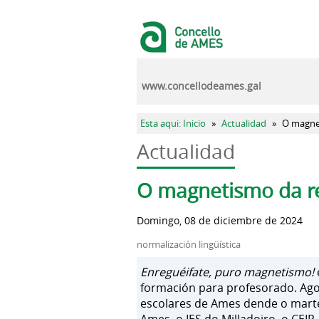
Pasar al contenido principal
www.concellodeames.gal
Se encuentra usted aquí
Esta aqui: Inicio
»
Actualidad
»
O magnet
Actualidad
Solapas principales
O magnetismo da re
Domingo, 08 de diciembre de 2024
normalización lingüística
Enreguéifate, puro magnetismo!
formación para profesorado. Ago
escolares de Ames dende o martes