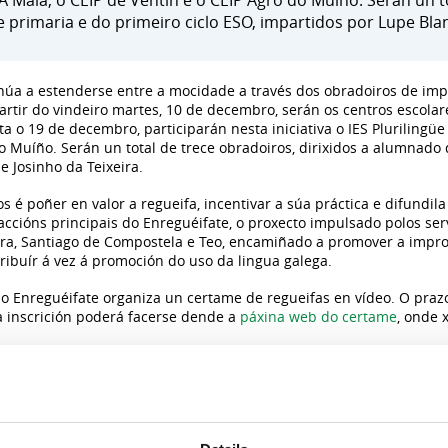
 A Maía, o CEIP de Ventín e o CEIP Agro do Muíño. Serán un t
e primaria e do primeiro ciclo ESO, impartidos por Lupe Blan
úa a estenderse entre a mocidade a través dos obradoiros de imp
partir do vindeiro martes, 10 de decembro, serán os centros escola
 o 19 de decembro, participarán nesta iniciativa o IES Plurilingüe 
o Muíño. Serán un total de trece obradoiros, dirixidos a alumnado 
e Josinho da Teixeira.
s é poñer en valor a regueifa, incentivar a súa práctica e difundila
ccións principais do Enreguéifate, o proxecto impulsado polos serv
dra, Santiago de Compostela e Teo, encamiñado a promover a impro
tribuír á vez á promoción do uso da lingua galega.
, o Enreguéifate organiza un certame de regueifas en vídeo. O praz
a inscrición poderá facerse dende a
páxina web do certame
, onde 
mo!
, esta oitava edición volverá contar con dúas categorías: xeral 
or cada unha delas. Así, amais dos xa tradicionais regueipremios p
iva, mellor cantada e mellor falada, este ano tamén haberá galardón
garanse no mes de maio nunha gala que este ano volverá ser un fin