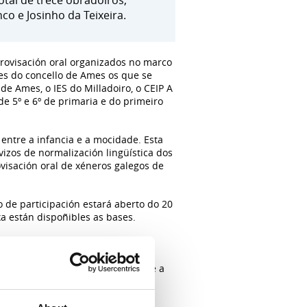
otal de trece obradoiros,
co e Josinho da Teixeira.
rovisación oral organizados no marco
res do concello de Ames os que se
de Ames, o IES do Milladoiro, o CEIP A
de 5º e 6º de primaria e do primeiro
 entre a infancia e a mocidade. Esta
izos de normalización lingüística dos
visación oral de xéneros galegos de
o de participación estará aberto do 20
xa están dispoñibles as bases.
e escolar. Como novidade, este ano
ara a regueifa máis brava, máis
s para a regueifa máis inclusiva e a
 de festa conxunto dos proxectos