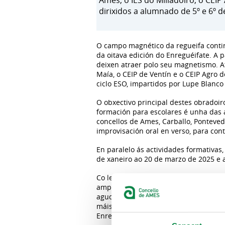
Ames, o IES do Milladoiro, o CEIP
dirixidos a alumnado de 5º e 6º d
O campo magnético da regueifa contin
da oitava edición do Enreguéifate. A 
deixen atraer polo seu magnetismo. Ata
Maía, o CEIP de Ventín e o CEIP Agro d
ciclo ESO, impartidos por Lupe Blanco 
O obxectivo principal destes obradoiro
formación para escolares é unha das a
concellos de Ames, Carballo, Ponteve
improvisación oral en verso, para con
En paralelo ás actividades formativas
de xaneiro ao 20 de marzo de 2025 e 
Co lema
Enreguéifate, puro magnetis
amplíanse de seis a oito os premios p
aguda, máis diversa, máis reivindicat
máis entroideira. Os galardóns entre
Enreguéifate e Regueifesta.