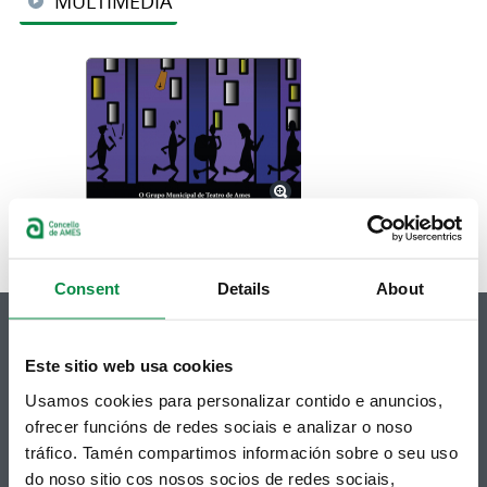
MULTIMEDIA
Consent
Details
About
Este sitio web usa cookies
Usamos cookies para personalizar contido e anuncios,
© Concello de Ames
ofrecer funcións de redes sociais e analizar o noso
Praza do Concello, 2 |15220
tráfico. Tamén compartimos información sobre o seu uso
Bertamiráns (Ames)
do noso sitio cos nosos socios de redes sociais,