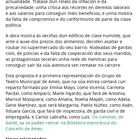
actualidade. Trátase dun relato da inflación e da
precariedade, unha crítica aos recortes en dereitos laborais
e aos salarios para conseguir máis beneficios, e unha mostra
da falta de compromiso e do conformismo de parte da clase
política.
A obra mostra ás veciñas dun edificio de clase humilde, que
ante o auxe dos prezos dos alimentos, deciden asaltar e
roubar no supermercado do seu barrio. Rodeadas de gardas
civís, de policías e da falta de cooperación dos seus maridos,
as protagonistas tecerán unha rede de mentiras para
conseguir saír da súa aventura sen rematar no cárcere.
Esta proposta é a primeira representación do Grupo de
Teatro Municipal de Ames, que na súa estrea contará cun
reparto formado por Emilia Mayo, como Vicenta; Carmela
Pardal, como Amparo; Maite Fajardo, que fará de Antonia;
Marisol Mosquera, como Amalia; Noelia Mayán, como Adela;
Gene Martínez, que será Margarita; Pablo Núñez, como Xoán;
Ilduara García, que fará de inspectora, de garda civil e de
empregada, e Carlos Labraña, como Luis.
Os convites, de
balde, xa se poden retirar na Billeteira electrónica do
Concello de Ames
.