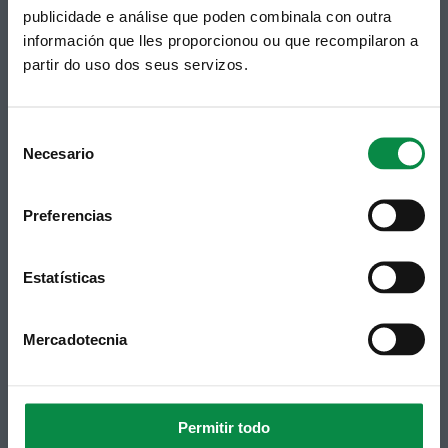
Telf 981 883 002 | Fax 981 883 925
publicidade e análise que poden combinala con outra
información que lles proporcionou ou que recompilaron a
Suscripción boletines
partir do uso dos seus servizos.
Puedes recibir la información publicada en la web
municipal en tu correo electrónico mediante una
suscripción al boletín de novedades.
Enlace.
Consent
Necesario
Selection
Preferencias
Estatísticas
Mercadotecnia
Síguenos
Política de privacidad
Aviso Legal
Facebook
Accesibilidad
Twitter
Mapa web
Permitir todo
Contacto