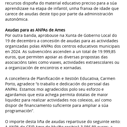
recursos dispoña do material educativo preciso para a súa
aprendizaxe na etapa de infantil, unha franxa de idade que
carece de axudas deste tipo por parte da administración
autonómica.
Axudas para as ANPAs de Ames
​Por outra banda, aprobouse na Xunta de Goberno Local do
19 de decembro a concesión de axudas para as actividades
organizadas polas ANPAs dos centros educativos municipais
en 2024. As subvencións ascenden a un total de 19.999,85
euros, que permiten apoiar as diversas propostas das
asociacións tales como viaxes, actividades extraescolares ou
a organización de encontros e xornadas.
A concelleira de Planificación e Xestión Educativa, Carmen
Porto, agradece “o traballo e dedicación do persoal das
ANPAs. Estamos moi agradecidos polo seu esforzo e
agardamos que esta achega permita dotalas de maior
liquidez para realizar actividades nos colexios, así como
dispor de financiamento suficiente para ampliar a súa
programación”.
O importe desta liña de axudas repartiuse do seguinte xeito:
A ANPA do CEIP Agro do Muíño recibirá 3.086,89 euros; a