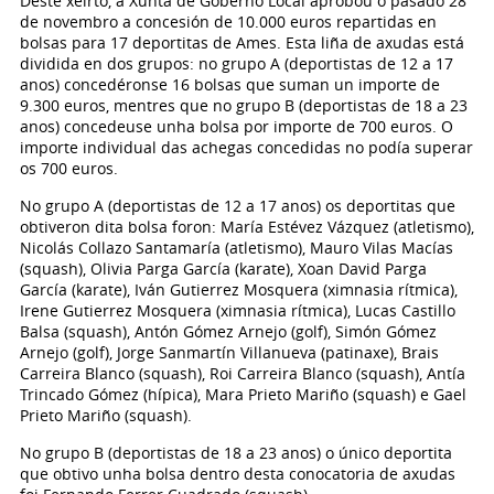
Deste xeirto, a Xunta de Goberno Local aprobou o pasado 28
de novembro a concesión de 10.000 euros repartidas en
bolsas para 17 deportitas de Ames. Esta liña de axudas está
dividida en dos grupos: no grupo A (deportistas de 12 a 17
anos) concedéronse 16 bolsas que suman un importe de
9.300 euros, mentres que no grupo B (deportistas de 18 a 23
anos) concedeuse unha bolsa por importe de 700 euros. O
importe individual das achegas concedidas no podía superar
os 700 euros.
No grupo A (deportistas de 12 a 17 anos) os deportitas que
obtiveron dita bolsa foron: María Estévez Vázquez (atletismo),
Nicolás Collazo Santamaría (atletismo), Mauro Vilas Macías
(squash), Olivia Parga García (karate), Xoan David Parga
García (karate), Iván Gutierrez Mosquera (ximnasia rítmica),
Irene Gutierrez Mosquera (ximnasia rítmica), Lucas Castillo
Balsa (squash), Antón Gómez Arnejo (golf), Simón Gómez
Arnejo (golf), Jorge Sanmartín Villanueva (patinaxe), Brais
Carreira Blanco (squash), Roi Carreira Blanco (squash), Antía
Trincado Gómez (hípica), Mara Prieto Mariño (squash) e Gael
Prieto Mariño (squash).
No grupo B (deportistas de 18 a 23 anos) o único deportita
que obtivo unha bolsa dentro desta conocatoria de axudas