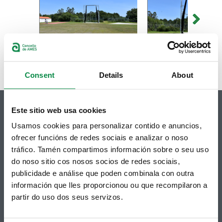
Consent
Details
About
Este sitio web usa cookies
Usamos cookies para personalizar contido e anuncios,
ofrecer funcións de redes sociais e analizar o noso
© Concello de Ames
tráfico. Tamén compartimos información sobre o seu uso
Praza do Concello, 2 |15220
do noso sitio cos nosos socios de redes sociais,
Bertamiráns (Ames)
publicidade e análise que poden combinala con outra
Telf 981 883 002 | Fax 981 883 925
información que lles proporcionou ou que recompilaron a
partir do uso dos seus servizos.
Suscripción boletines
Puedes recibir la información publicada en la web