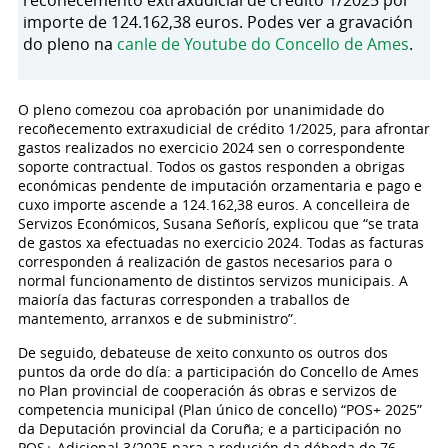
recoñecemento extraxudicial de crédito 1/2025 por
importe de 124.162,38 euros. Podes ver a gravación
do pleno na
canle de Youtube do Concello de Ames
.
O pleno comezou coa aprobación por unanimidade do
recoñecemento extraxudicial de crédito 1/2025, para afrontar
gastos realizados no exercicio 2024 sen o correspondente
soporte contractual. Todos os gastos responden a obrigas
económicas pendente de imputación orzamentaria e pago e
cuxo importe ascende a 124.162,38 euros. A concelleira de
Servizos Económicos, Susana Señorís, explicou que “se trata
de gastos xa efectuadas no exercicio 2024. Todas as facturas
corresponden á realización de gastos necesarios para o
normal funcionamento de distintos servizos municipais. A
maioría das facturas corresponden a traballos de
mantemento, arranxos e de subministro”.
De seguido, debateuse de xeito conxunto os outros dos
puntos da orde do día: a participación do Concello de Ames
no Plan provincial de cooperación ás obras e servizos de
competencia municipal (Plan único de concello) “POS+ 2025”
da Deputación provincial da Coruña; e a participación no
POS+ Adicional 3/2025 para a redución da débeda de 76