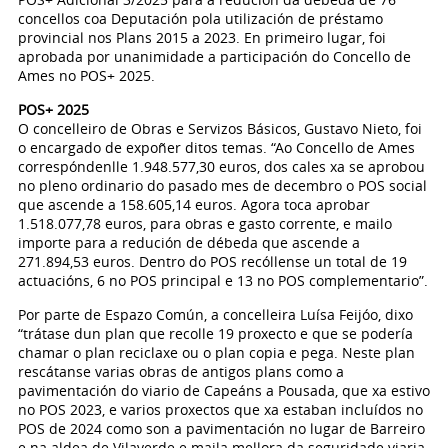
concellos coa Deputación pola utilización de préstamo
provincial nos Plans 2015 a 2023. En primeiro lugar, foi
aprobada por unanimidade a participación do Concello de
Ames no POS+ 2025.
POS+ 2025
O concelleiro de Obras e Servizos Básicos, Gustavo Nieto, foi
o encargado de expoñer ditos temas. “Ao Concello de Ames
correspóndenlle 1.948.577,30 euros, dos cales xa se aprobou
no pleno ordinario do pasado mes de decembro o POS social
que ascende a 158.605,14 euros. Agora toca aprobar
1.518.077,78 euros, para obras e gasto corrente, e mailo
importe para a redución de débeda que ascende a
271.894,53 euros. Dentro do POS recóllense un total de 19
actuacións, 6 no POS principal e 13 no POS complementario”.
Por parte de Espazo Común, a concelleira Luísa Feijóo, dixo
“trátase dun plan que recolle 19 proxecto e que se podería
chamar o plan reciclaxe ou o plan copia e pega. Neste plan
rescátanse varias obras de antigos plans como a
pavimentación do viario de Capeáns a Pousada, que xa estivo
no POS 2023, e varios proxectos que xa estaban incluídos no
POS de 2024 como son a pavimentación no lugar de Barreiro
e na aldea de Vilaverde e maila mellora da seguridade viaria