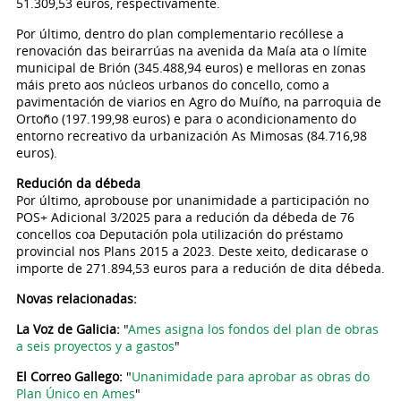
51.309,53 euros, respectivamente.
Por último, dentro do plan complementario recóllese a
renovación das beirarrúas na avenida da Maía ata o límite
municipal de Brión (345.488,94 euros) e melloras en zonas
máis preto aos núcleos urbanos do concello, como a
pavimentación de viarios en Agro do Muíño, na parroquia de
Ortoño (197.199,98 euros) e para o acondicionamento do
entorno recreativo da urbanización As Mimosas (84.716,98
euros).
Redución da débeda
Por último, aprobouse por unanimidade a participación no
POS+ Adicional 3/2025 para a redución da débeda de 76
concellos coa Deputación pola utilización do préstamo
provincial nos Plans 2015 a 2023. Deste xeito, dedicarase o
importe de 271.894,53 euros para a redución de dita débeda.
Novas relacionadas:
La Voz de Galicia:
"
Ames asigna los fondos del plan de obras
a seis proyectos y a gastos
"
El Correo Gallego:
"
Unanimidade para aprobar as obras do
Plan Único en Ames
"