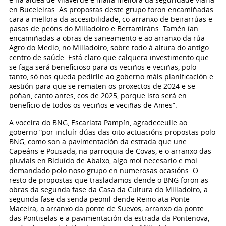
en Buceleiras. As propostas deste grupo foron encamiñadas
cara a mellora da accesibilidade, co arranxo de beirarrúas e
pasos de peóns do Milladoiro e Bertamiráns. Tamén ían
encamiñadas a obras de saneamento e ao arranxo da rúa
Agro do Medio, no Milladoiro, sobre todo á altura do antigo
centro de saúde. Está claro que calquera investimento que
se faga será beneficioso para os veciños e veciñas, polo
tanto, só nos queda pedirlle ao goberno máis planificación e
xestión para que se rematen os proxectos de 2024 e se
poñan, canto antes, cos de 2025, porque isto será en
beneficio de todos os veciños e veciñas de Ames”.
A voceira do BNG, Escarlata Pampín, agradeceulle ao
goberno “por incluír dúas das oito actuacións propostas polo
BNG, como son a pavimentación da estrada que une
Capeáns e Pousada, na parroquia de Covas, e o arranxo das
pluviais en Biduído de Abaixo, algo moi necesario e moi
demandado polo noso grupo en numerosas ocasións. O
resto de propostas que trasladamos dende o BNG foron as
obras da segunda fase da Casa da Cultura do Milladoiro; a
segunda fase da senda peonil dende Reino ata Ponte
Maceira; o arranxo da ponte de Suevos; arranxo da ponte
das Pontiselas e a pavimentación da estrada da Pontenova,