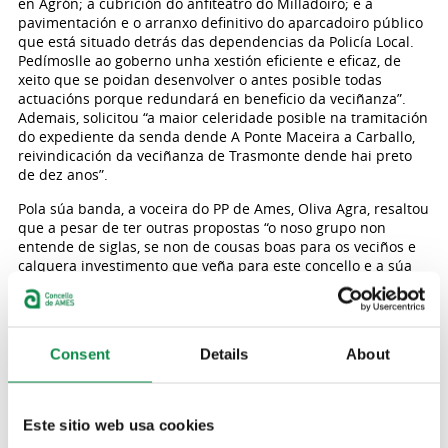
en Agrón; a cubrición do anfiteatro do Milladoiro; e a
pavimentación e o arranxo definitivo do aparcadoiro público
que está situado detrás das dependencias da Policía Local.
Pedímoslle ao goberno unha xestión eficiente e eficaz, de
xeito que se poidan desenvolver o antes posible todas
actuacións porque redundará en beneficio da veciñanza”.
Ademais, solicitou “a maior celeridade posible na tramitación
do expediente da senda dende A Ponte Maceira a Carballo,
reivindicación da veciñanza de Trasmonte dende hai preto
de dez anos”.
Pola súa banda, a voceira do PP de Ames, Oliva Agra, resaltou
que a pesar de ter outras propostas “o noso grupo non
entende de siglas, se non de cousas boas para os veciños e
calquera investimento que veña para este concello e a súa
veciñanza vai ser aplaudido polo Partido Popular de Ames.
Por primeira vez nos últimos anos temos unha partida para
sufragar o gasto corrente, que se destinará a cofinanciar o
servizo de limpeza viaria deste concello. O resto dedicarase
Consent
Details
About
a varias obras repartidas ao longo do noso municipio. Son 19
proxectos, aínda que o que realmente aprobamos son seis
proxectos, porque as trece restantes quedarán para máis
adiante se a Deputación nos dá unha maior achega a través
Este sitio web usa cookies
do plan adicional. Dende o Partido Popular fixemos 22