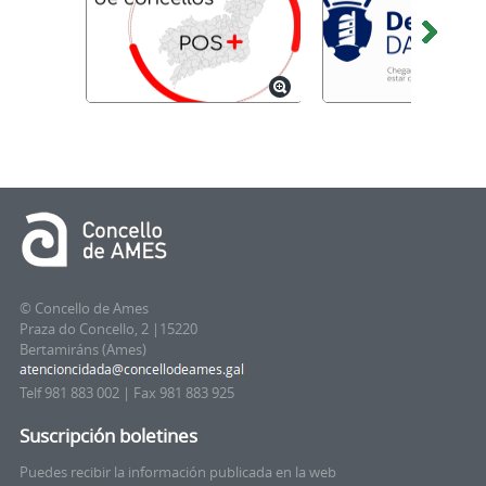
© Concello de Ames
Praza do Concello, 2 |15220
Bertamiráns (Ames)
Telf 981 883 002 | Fax 981 883 925
Suscripción boletines
Puedes recibir la información publicada en la web