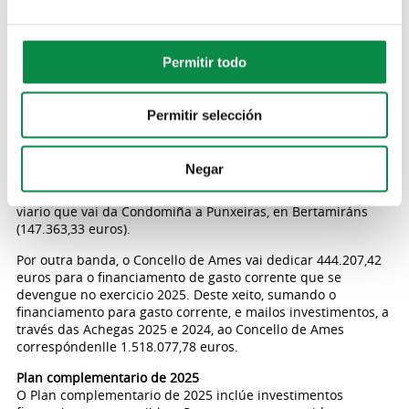
326.160,41 euros.
Ademais, o Concello de Ames sufragará cinco actuacións a
través da
Achega provincial de 2024
, que está dotada de
Permitir todo
747.709,95 euros: pavimentación do viario de Capeáns a
Pousada, na parroquia de Covas (94.037,57 euros);
pavimentación de viarios na aldea de Barreiro, en Bugallido
Permitir selección
(174.758,04 euros); pavimentación de viarios en Lapido, na
parroquia de Ortoño (140.271,95 euros); canalización de
pluviais en Biduído de Abaixo (191.279,06 euros);
Negar
pavimentación das rúas Telleira e Rueiro, e do treito inicial
do camiño do Rueiro dende a avenida da Peregrina, e do
viario que vai da Condomiña a Punxeiras, en Bertamiráns
(147.363,33 euros).
Por outra banda, o Concello de Ames vai dedicar 444.207,42
euros para o financiamento de gasto corrente que se
devengue no exercicio 2025. Deste xeito, sumando o
financiamento para gasto corrente, e mailos investimentos, a
través das Achegas 2025 e 2024, ao Concello de Ames
correspóndenlle 1.518.077,78 euros.
Plan complementario de 2025
O Plan complementario de 2025 inclúe investimentos