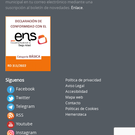
municipal en tu correo electrónico mediante una
suscripción al boletín de novedades.
Enlace.
Síguenos
Política de privacidad
Aviso Legal
Facebook
Accesibilidad
Twitter
Mapa web
Contacto
Telegram
Politicas de Cookies
RSS
Hemeroteca
Youtube
Instagram