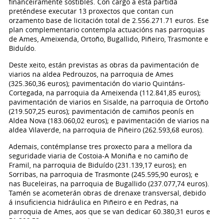
financeiramente sostibles. Con cargo a esta partida
preténdese executar 13 proxectos que contan cun
orzamento base de licitación total de 2.556.271.71 euros. Ese
plan complementario contempla actuacións nas parroquias
de Ames, Ameixenda, Ortoño, Bugallido, Piñeiro, Trasmonte e
Biduído.
Deste xeito, están previstas as obras da pavimentación de
viarios na aldea Pedrouzos, na parroquia de Ames
(325.360,36 euros); pavimentación do viario Quintáns-
Cortegada, na parroquia da Ameixenda (112.841,85 euros);
pavimentación de viarios en Sisalde, na parroquia de Ortoño
(219.507,25 euros); pavimentación de camiños peonís en
Aldea Nova (183.060,02 euros); e pavimentación de viarios na
aldea Vilaverde, na parroquia de Piñeiro (262.593,68 euros).
Ademais, contémplanse tres proxecto para a mellora da
seguridade viaria de Costoia-A Moniña e no camiño de
Framil, na parroquia de Biduído (231.139,17 euros); en
Sorribas, na parroquia de Trasmonte (245.595,90 euros); e
nas Buceleiras, na parroquia de Bugallido (237.077,74 euros).
Tamén se acometerán obras de drenaxe transversal, debido
á insuficiencia hidráulica en Piñeiro e en Pedras, na
parroquia de Ames, aos que se van dedicar 60.380,31 euros e