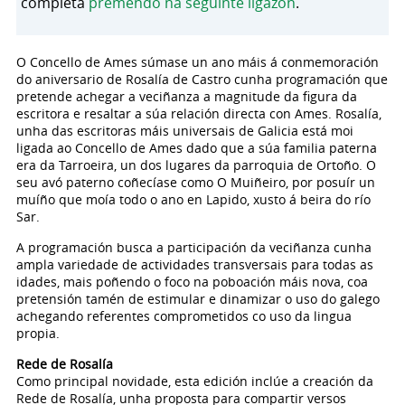
completa
premendo na seguinte ligazón
.
O Concello de Ames súmase un ano máis á conmemoración
do aniversario de Rosalía de Castro cunha programación que
pretende achegar a veciñanza a magnitude da figura da
escritora e resaltar a súa relación directa con Ames. Rosalía,
unha das escritoras máis universais de Galicia está moi
ligada ao Concello de Ames dado que a súa familia paterna
era da Tarroeira, un dos lugares da parroquia de Ortoño. O
seu avó paterno coñecíase como O Muiñeiro, por posuír un
muíño que moía todo o ano en Lapido, xusto á beira do río
Sar.
A programación busca a participación da veciñanza cunha
ampla variedade de actividades transversais para todas as
idades, mais poñendo o foco na poboación máis nova, coa
pretensión tamén de estimular e dinamizar o uso do galego
achegando referentes comprometidos co uso da lingua
propia.
Rede de Rosalía
Como principal novidade, esta edición inclúe a creación da
Rede de Rosalía, unha proposta para compartir versos