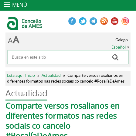
MENÚ
Galego
Español
Buscar
Formulario de búsqueda
Se encuentra usted aquí
Esta aqui: Inicio
»
Actualidad
»
Comparte versos rosalianos en
diferentes formatos nas redes sociais co cancelo #RosalíaDeAmes
Actualidad
Solapas principales
Comparte versos rosalianos en
diferentes formatos nas redes
sociais co cancelo
#RosalíaDeAmes