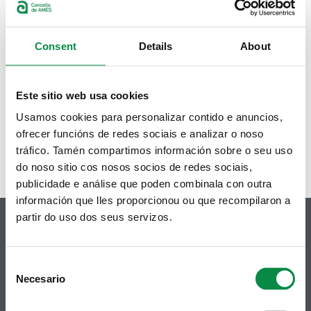
Consent
Details
About
Este sitio web usa cookies
Usamos cookies para personalizar contido e anuncios,
ofrecer funcións de redes sociais e analizar o noso
tráfico. Tamén compartimos información sobre o seu uso
do noso sitio cos nosos socios de redes sociais,
publicidade e análise que poden combinala con outra
información que lles proporcionou ou que recompilaron a
partir do uso dos seus servizos.
Consent
© Concello de Ames
Necesario
Selection
Praza do Concello, 2 |15220
Bertamiráns (Ames)