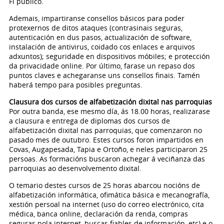
Fi público.
Ademais, impartiranse consellos básicos para poder
protexernos de ditos ataques (contrasinais seguras,
autenticación en dus pasos, actualización de software,
instalación de antivirus, coidado cos enlaces e arquivos
adxuntos); seguridade en dispositivos móbiles; e protección
da privacidade online. Por último, farase un repaso dos
puntos claves e achegaranse uns consellos finais. Tamén
haberá tempo para posibles preguntas.
Clausura dos cursos de alfabetización dixital nas parroquias
Por outra banda, ese mesmo día, ás 18.00 horas, realizarase
a clausura e entrega de diplomas dos cursos de
alfabetización dixital nas parroquias, que comenzaron no
pasado mes de outubro. Estes cursos foron impartidos en
Covas, Augapesada, Tapia e Ortoño, e neles participaron 25
persoas. As formacións buscaron achegar á veciñanza das
parroquias ao desenvolvemento dixital.
O temario destes cursos de 25 horas abarcou nocións de
alfabetización informática, ofimática básica e mecanografía,
xestión persoal na internet (uso do correo electrónico, cita
médica, banca online, declaración da renda, compras
seguras pola internet, buscas fiables de información, etc) e o