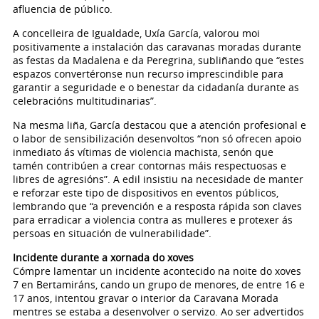
afluencia de público.
A concelleira de Igualdade, Uxía García, valorou moi
positivamente a instalación das caravanas moradas durante
as festas da Madalena e da Peregrina, subliñando que “estes
espazos convertéronse nun recurso imprescindible para
garantir a seguridade e o benestar da cidadanía durante as
celebracións multitudinarias”.
Na mesma liña, García destacou que a atención profesional e
o labor de sensibilización desenvoltos “non só ofrecen apoio
inmediato ás vítimas de violencia machista, senón que
tamén contribúen a crear contornas máis respectuosas e
libres de agresións”. A edil insistiu na necesidade de manter
e reforzar este tipo de dispositivos en eventos públicos,
lembrando que “a prevención e a resposta rápida son claves
para erradicar a violencia contra as mulleres e protexer ás
persoas en situación de vulnerabilidade”.
Incidente durante a xornada do xoves
Cómpre lamentar un incidente acontecido na noite do xoves
7 en Bertamiráns, cando un grupo de menores, de entre 16 e
17 anos, intentou gravar o interior da Caravana Morada
mentres se estaba a desenvolver o servizo. Ao ser advertidos