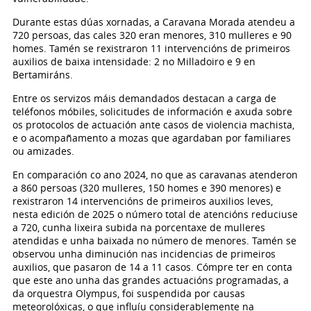
Durante estas dúas xornadas, a Caravana Morada atendeu a
720 persoas, das cales 320 eran menores, 310 mulleres e 90
homes. Tamén se rexistraron 11 intervencións de primeiros
auxilios de baixa intensidade: 2 no Milladoiro e 9 en
Bertamiráns.
Entre os servizos máis demandados destacan a carga de
teléfonos móbiles, solicitudes de información e axuda sobre
os protocolos de actuación ante casos de violencia machista,
e o acompañamento a mozas que agardaban por familiares
ou amizades.
En comparación co ano 2024, no que as caravanas atenderon
a 860 persoas (320 mulleres, 150 homes e 390 menores) e
rexistraron 14 intervencións de primeiros auxilios leves,
nesta edición de 2025 o número total de atencións reduciuse
a 720, cunha lixeira subida na porcentaxe de mulleres
atendidas e unha baixada no número de menores. Tamén se
observou unha diminución nas incidencias de primeiros
auxilios, que pasaron de 14 a 11 casos. Cómpre ter en conta
que este ano unha das grandes actuacións programadas, a
da orquestra Olympus, foi suspendida por causas
meteorolóxicas, o que influíu considerablemente na