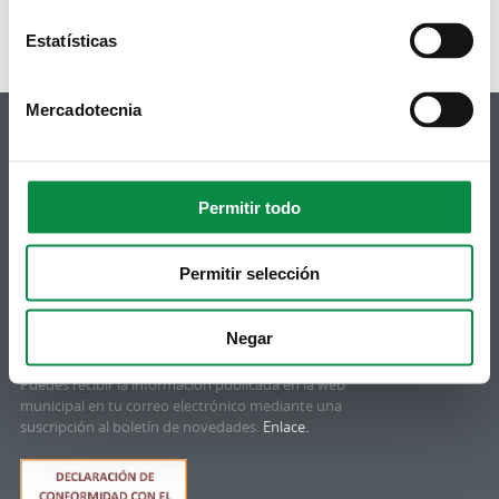
Estatísticas
Mercadotecnia
Permitir todo
© Concello de Ames
Praza do Concello, 2 |15220
Bertamiráns (Ames)
Permitir selección
Telf 981 883 002 | Fax 981 883 925
Negar
Suscripción boletines
Puedes recibir la información publicada en la web
municipal en tu correo electrónico mediante una
suscripción al boletín de novedades.
Enlace.