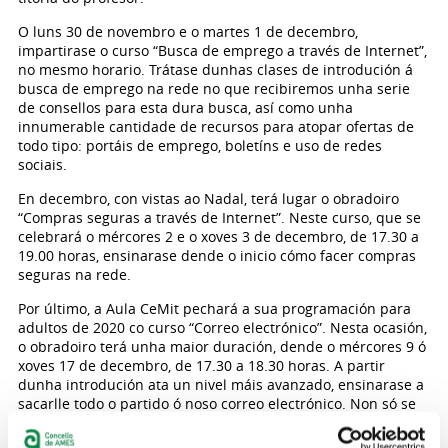
O luns 30 de novembro e o martes 1 de decembro,
impartirase o curso “Busca de emprego a través de Internet”,
no mesmo horario. Trátase dunhas clases de introdución á
busca de emprego na rede no que recibiremos unha serie
de consellos para esta dura busca, así como unha
innumerable cantidade de recursos para atopar ofertas de
todo tipo: portáis de emprego, boletíns e uso de redes
sociais.
En decembro, con vistas ao Nadal, terá lugar o obradoiro
“Compras seguras a través de Internet”. Neste curso, que se
celebrará o mércores 2 e o xoves 3 de decembro, de 17.30 a
19.00 horas, ensinarase dende o inicio cómo facer compras
seguras na rede.
Por último, a Aula CeMit pechará a sua programación para
adultos de 2020 co curso “Correo electrónico”. Nesta ocasión,
o obradoiro terá unha maior duración, dende o mércores 9 ó
xoves 17 de decembro, de 17.30 a 18.30 horas. A partir
dunha introdución ata un nivel máis avanzado, ensinarase a
sacarlle todo o partido ó noso correo electrónico. Non só se
aprenderá a ler e escribir correos electrónicos, tanto no
ordenador coma no móbil, senón que se verá cómo