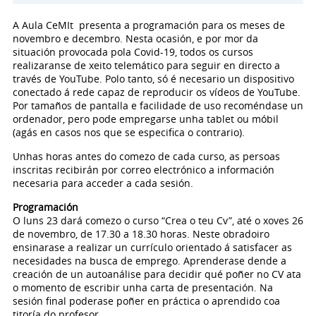
A Aula CeMIt presenta a programación para os meses de
novembro e decembro. Nesta ocasión, e por mor da
situación provocada pola Covid-19, todos os cursos
realizaranse de xeito telemático para seguir en directo a
través de YouTube. Polo tanto, só é necesario un dispositivo
conectado á rede capaz de reproducir os vídeos de YouTube.
Por tamaños de pantalla e facilidade de uso recoméndase un
ordenador, pero pode empregarse unha tablet ou móbil
(agás en casos nos que se especifica o contrario).
Unhas horas antes do comezo de cada curso, as persoas
inscritas recibirán por correo electrónico a información
necesaria para acceder a cada sesión.
Programación
O luns 23 dará comezo o curso “Crea o teu Cv”, até o xoves 26
de novembro, de 17.30 a 18.30 horas. Neste obradoiro
ensinarase a realizar un currículo orientado á satisfacer as
necesidades na busca de emprego. Aprenderase dende a
creación de un autoanálise para decidir qué poñer no CV ata
o momento de escribir unha carta de presentación. Na
sesión final poderase poñer en práctica o aprendido coa
titoría do profesor.