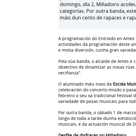
domingo, día 2, Milladoiro acolle
categorías. Por outra banda, este
máis dun cento de rapaces e rap
A programación do Entroido en Ames do
actividades da programación deste ano
e moita diversión, cunha gran varieda
Pola súa banda, o alcalde de Ames e c
obxectivo de dinamizar as nosas rúas 
veciñanza”.
O alumnado máis novo da
Escola Mun
celebración do concerto miúdo o pas
febreiro o seu xa tradicional Festiva
variedade de pezas musicais para tod
Por outra banda, o sábado 1 de marzo,
longo de toda a tarde dunha exhibició
musicais, e da actuación musical de D
Desfile de disfraces no Milladoiro