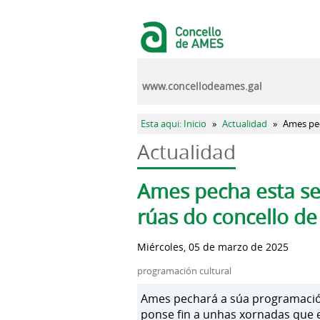
Pasar al contenido principal
www.concellodeames.gal
Se encuentra usted aquí
Esta aqui: Inicio
»
Actualidad
»
Ames pec
Actualidad
Solapas principales
Ames pecha esta se
rúas do concello de
Miércoles, 05 de marzo de 2025
programación cultural
Ames pechará a súa programación 
ponse fin a unhas xornadas que e