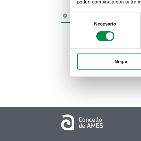
poden combinala con outra in
MULTIMEDIA
Consent
Necesario
Selection
Negar