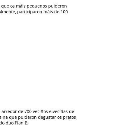
 no que os máis pequenos puideron
almente, participaron máis de 100
 arredor de 700 veciños e veciñas de
es na que puideron degustar os pratos
 do dúo Plan B.