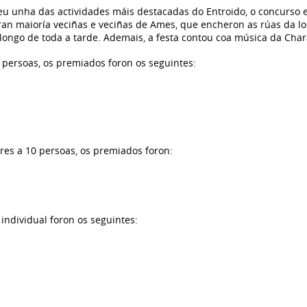
u unha das actividades máis destacadas do Entroido, o concurso e d
ran maioría veciñas e veciñas de Ames, que encheron as rúas da l
o longo de toda a tarde. Ademais, a festa contou coa música da Ch
 persoas, os premiados foron os seguintes:
ores a 10 persoas, os premiados foron:
individual foron os seguintes: