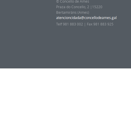
© Concello de Ames
Praza do Concello, 2 |15220
Bertamiráns (Ames)
Telf 981 883 002 | Fax 981 883 925