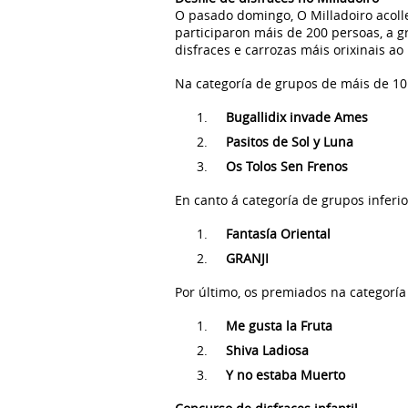
O pasado domingo, O Milladoiro acolle
participaron máis de 200 persoas, a g
disfraces e carrozas máis orixinais a
Na categoría de grupos de máis de 10
Bugallidix invade Ames
Pasitos de Sol y Luna
Os Tolos Sen Frenos
En canto á categoría de grupos inferi
Fantasía Oriental
GRANJI
Por último, os premiados na categoría 
Me gusta la Fruta
Shiva Ladiosa
Y no estaba Muerto