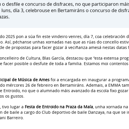
u o desfile e concurso de disfraces, no que participaron má
 luns, día 3, celebrouse en Bertamiráns o concurso de disfra
azas.
 2025 pon a súa fin este vindeiro venres, día 7, coa celebración 
. Así, péchanse unhas xornadas nas que as rúas do concello estive
de de propostas para facer gozar á veciñanza amesá nestas datas f
oncelleiro de Cultura, Blas García, destacou que “esta extensa pr
e facer posible o desfute de toda a familia. Estamos moi contentos
icipal de Música de Ames
foi a encargada en inaugurar a programa
ado mércores 26 de febreiro en Bertamiráns. Ademais, a EMMA tam
l de Entroido, no que o alumnado máis avanzado da escola fixo gozar
os os gustos.
 tivo lugar a
Festa de Entroido na Praza da Maía
, unha xornada na
n de baile a cargo do Club deportivo de baile Danzaya, na que se in
ani Barreiro.