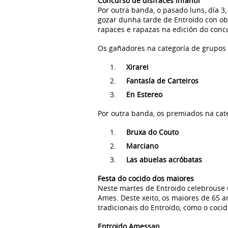
Concurso de disfraces infantil
Por outra banda, o pasado luns, día 3
gozar dunha tarde de Entroido con obr
rapaces e rapazas na edición do concu
Os gañadores na categoría de grupos 
Xirarei
Fantasía de Carteiros
En Estereo
Por outra banda, os premiados na cate
Bruxa do Couto
Marciano
Las abuelas acróbatas
Festa do cocido dos maiores
Neste martes de Entroido celebrouse u
Ames. Deste xeito, os maiores de 65 
tradicionais do Entroido, como o cocid
Entroido Amessan