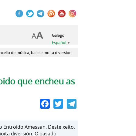
Galego
Español
ello de música, baile e moita diversión
oido que encheu as
Facebook
Twitter
Telegram
o Entroido Amessan. Deste xeito,
moita diversión. O pasado