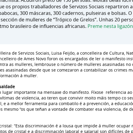
a machista. Acudiron preto de 150 persoas. Moitas delas luc
os propios traballadores de Servizos Sociais repartiron a
pabocas, 300 máscaras, 300 cadernos, pulseiras e bolsas. 
 sección de mulleres de “Trópico de Grelos”. Unhas 20 per
tmo brasileiro de influencias africanas.
Preme nesta ligazón
leira de Servizos Sociais, Luisa Feijóo, a concelleira de Cultura, Na
oncelleiro de Ames Novo foron os encargados de ler o manifesto in
ontra as mulleres, lembrouse o número de mulleres asasinadas no qu
s asasinadas desde que se comezaron a contabilizar os crimes ma
formación á muller.
gualdade
 lugar importante na mensaxe do manifesto. Fíxose referencia ao
ítimas de violencia, ao teren que convivir moito máis tempo co seu
 e a mellor ferramenta para combatilo é a prevención, a educación
s mesmo “os que teñan a vontade de combater esa violencia, de d
cristal: “Esta discriminación é a lousa que impide á muller ocupar
os de cristal e a discriminación laboral e salarial son difíciles de 