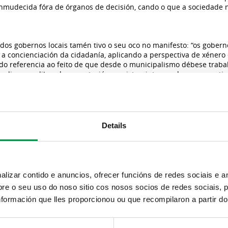
mudecida fóra de órganos de decisión, cando o que a sociedade ne
os gobernos locais tamén tivo o seu oco no manifesto: “os goberno
a concienciación da cidadanía, aplicando a perspectiva de xénero e
do referencia ao feito de que desde o municipalismo débese traball
linguaxe libre de connotacións sexistas, integrando a perspecti
 prevención da violencia machista e na promoción dos valores de i
, fomentando á ética e a co-responsabilidade nas tarefas e o coi
para elo e fornecendo os servizos de conciliación e identifican
cipal na loita contra a violencia cara ás mulleres, respectando a co
des no cadro de persoal, promovendo unha representación equilib
Details
eitando a contratación de actividades nas que se ofrezan unha ima
hismo” e batucada
rro conxunto por parte de todos os asistentes das consignas que
izar contido e anuncios, ofrecer funcións de redes sociais e an
rtellou desde o propio departamento de Servizos Sociais. Os asist
e o seu uso do noso sitio cos nosos socios de redes sociais, p
tou máis guapa”, “Non estou tola, teño criterio”, Non calo, non”, 
formación que lles proporcionou ou que recompilaron a partir d
, Luísa Feijoó Para a concelleira de Servizos Sociais, Luísa Feijoó “
r como as persoas que arroupan estes actos son cada vez mais , c