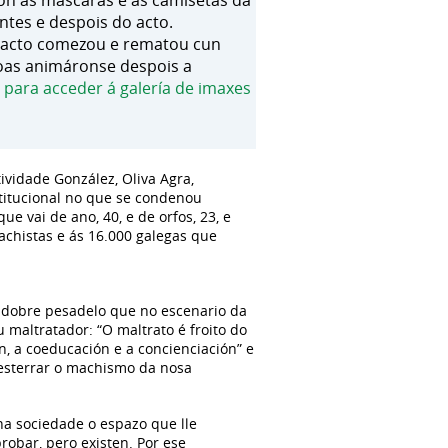
iron as máscaras e as camisetas da
ntes e despois do acto.
O acto comezou e rematou cun
soas animáronse despois a
 para acceder á galería de imaxes
tividade González, Oliva Agra,
stitucional no que se condenou
e vai de ano, 40, e de orfos, 23, e
chistas e ás 16.000 galegas que
 dobre pesadelo que no escenario da
 maltratador: “O maltrato é froito do
, a coeducación e a concienciación” e
esterrar o machismo da nosa
 na sociedade o espazo que lle
probar, pero existen. Por ese