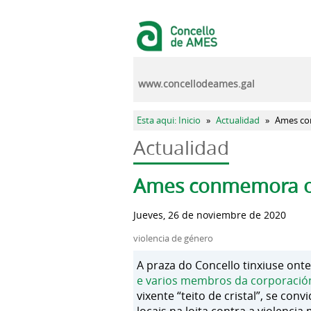
Pasar al contenido principal
www.concellodeames.gal
Se encuentra usted aquí
Esta aqui: Inicio
»
Actualidad
»
Ames con
Actualidad
Solapas principales
Ames conmemora o D
Jueves, 26 de noviembre de 2020
violencia de género
A praza do Concello tinxiuse ont
e varios membros da corporación
vixente “teito de cristal”, se co