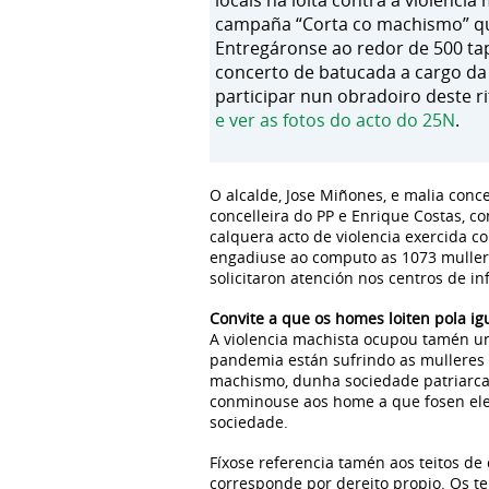
locais na loita contra a violenci
campaña “Corta co machismo” que 
Entregáronse ao redor de 500 ta
concerto de batucada a cargo da
participar nun obradoiro deste ri
e ver as fotos do acto do 25N
.
O alcalde, Jose Miñones, e malia concel
concelleira do PP e Enrique Costas, c
calquera acto de violencia exercida c
engadiuse ao computo as 1073 mullere
solicitaron atención nos centros de in
Convite a que os homes loiten pola i
A violencia machista ocupou tamén un
pandemia están sufrindo as mulleres v
machismo, dunha sociedade patriarcal,
conminouse aos home a que fosen ele
sociedade.
Fíxose referencia tamén aos teitos de 
corresponde por dereito propio. Os teit