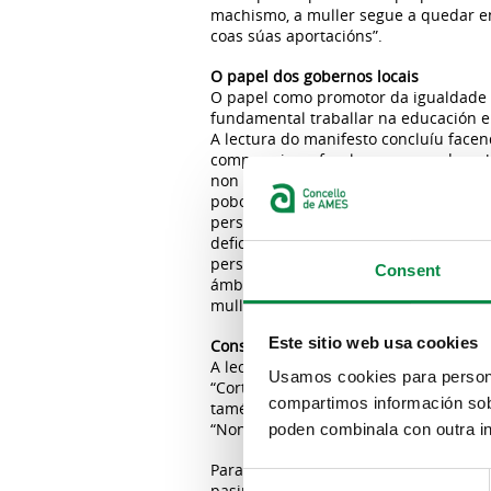
machismo, a muller segue a quedar en
coas súas aportacións”.
O papel dos gobernos locais
O papel como promotor da igualdade d
fundamental traballar na educación e 
A lectura do manifesto concluíu facen
compromiso a facelo empregando unha 
non sexista da muller, traballando na
poboación, especialmente a máis nova
persoas dependentes, poñendo medios 
deficiencias que se atopen a nivel muni
persoal, e a igualdade de oportunida
Consent
ámbitos de actuación municipal e rex
muller.
Este sitio web usa cookies
Consignas da campaña “Corta co mac
A lectura do manifesto rematou co be
Usamos cookies para personal
“Corta co machismo” que este ano se a
compartimos información sobr
tamén as consignas de “Caladiña non es
“Non calamos, non”.
poden combinala con outra in
Para a concelleira de Servizos Sociais
Consent
pasiño a pasiño na concienciación, ve