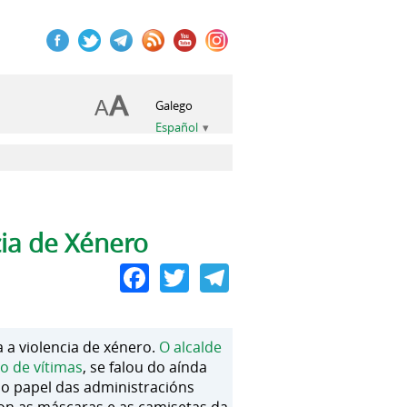
Galego
Español
ia de Xénero
Facebook
Twitter
Telegram
 a violencia de xénero.
O alcalde
o de vítimas
, se falou do aínda
 no papel das administracións