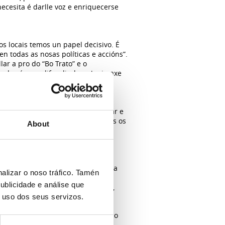
cesita é darlle voz e enriquecerse
s locais temos un papel decisivo. É
n todas as nosas políticas e accións”.
ar a pro do “Bo Trato” e o
va de xénero, difundindo unha imaxe
gualdade e respecto entre toda a
dado tanto de menores como de
do e enmendando as posibles
nciliación da vida laboral, familiar e
rada de mulleres e homes en todos os
About
xe sexista da
 aparecen nas máscaras da campaña
alizar o noso tráfico. Tamén
entes ao acto uníronse e corearon
ublicidade e análise que
“Na cociña ti tamén estás moi ben”,
o uso dos seus servizos.
é un orgullo ver como imos avanzando
omo se traballa dende os Centros