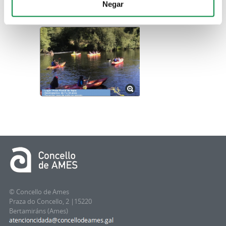
MULTIMEDIA
Negar
© Concello de Ames
Praza do Concello, 2 |15220
Bertamiráns (Ames)