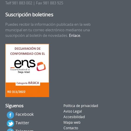
Telf 981 883 002 | Fax 981 883 925
Suscripción boletines
Puedes recibir la información publicada en la web
municipal en tu correo electrónico mediante una
suscripción al boletín de novedades.
Enlace.
Síguenos
Política de privacidad
Aviso Legal
Facebook
Accesibilidad
Twitter
Mapa web
Contacto