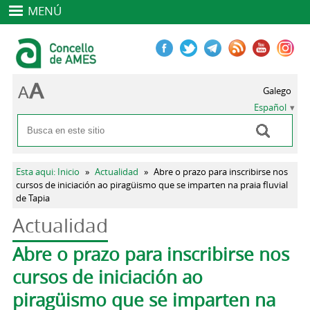
MENÚ
Galego
Español
Buscar
Formulario de búsqueda
Se encuentra usted aquí
Esta aqui: Inicio
»
Actualidad
»
Abre o prazo para inscribirse nos
cursos de iniciación ao piragüismo que se imparten na praia fluvial
de Tapia
Actualidad
Solapas principales
Abre o prazo para inscribirse nos
cursos de iniciación ao
piragüismo que se imparten na