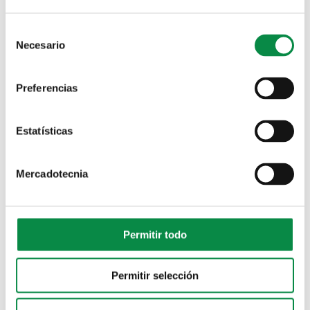
a inscrición nesta actividade hai que enviar un correo
electrónico ao enderezo
deportes@concellodeames.gal
.
Consent
Necesario
Selection
Preferencias
Estatísticas
Mercadotecnia
Permitir todo
Permitir selección