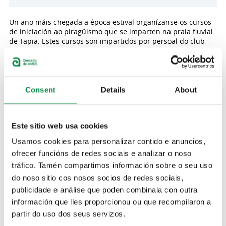
Un ano máis chegada a época estival organízanse os cursos
de iniciación ao piragüismo que se imparten na praia fluvial
de Tapia. Estes cursos son impartidos por persoal do club
Ribeiras do Tambre. Nesta iniciativa colabora a entidade
Corresponsables. Os cursos están organizados polo Concello
de Ames, a través da Concellaría de Deportes. Están dirixidos
a nenos e nenas de 7 a 16 anos.
Consent
Details
About
Este cursos desenvolveranse durante os meses de xullo e
agosto. Os participantes terán que escoller un mes para
asistir a esta actividade (o mes de xullo ou e agosto). As
clases impartiranse os luns, mércores e venres, en horario
Este sitio web usa cookies
de mañá, a partir das 10.30 horas. Para participar é
Usamos cookies para personalizar contido e anuncios,
imprescindible saber nadar.
ofrecer funcións de redes sociais e analizar o noso
Os/as participantes aprenderán, da man do persoal do club
tráfico. Tamén compartimos información sobre o seu uso
Ribeiras do Tambre, todo o necesario para gañar autonomía
do noso sitio cos nosos socios de redes sociais,
no uso da piragua e adquirir as destrezas e habilidades
publicidade e análise que poden combinala con outra
básicas para practicar o piragüismo.
información que lles proporcionou ou que recompilaron a
As prazas son limitadas e cubriranse por rigorosa orde de
partir do uso dos seus servizos.
inscrición. Para solicitar máis información e para formalizar