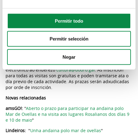
meses de maio, xullo e setembro. O 23 de maio, ás 11.00
horas, visitarase a Casa de Rosalía, en Padrón. As inscrición
hai que tramitalas en
www.padronturismo.gal/inscricions
.
Permitir todo
Para o 3 de xullo, ás 18.00 horas, está prevista a visita á
igrexa de Bastavales. Neste caso as inscricións hai que
facelas enviando un correo electrónico ao enderezo
Permitir selección
cultura@concellodebrion.gal
.
Por último, o 4 de setembro, ás 20.00 horas, visitaranse As
Negar
Torres da Hermida, en Lestrobe (Dodro). As persoas que
estean interesadas en participar teñen que enviar un correo
electrónico ao enderezo
cultura@dodro.gal
. As inscrición
para todas as visitas son gratuítas e poden tramitarse ata o
día previo de cada actividade. As prazas serán adxudicadas
por orde de inscrición.
Novas relacionadas
amsGO!:
"
Aberto o prazo para participar na andaina polo
Mar de Ovellas e na visita aos lugares Rosalianos dos días 9
e 10 de maio
"
Lindeiros:
"
Unha andaina polo mar de ovellas
"