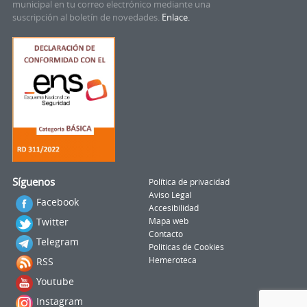
municipal en tu correo electrónico mediante una
suscripción al boletín de novedades.
Enlace.
Síguenos
Política de privacidad
Aviso Legal
Facebook
Accesibilidad
Twitter
Mapa web
Contacto
Telegram
Politicas de Cookies
RSS
Hemeroteca
Youtube
Instagram