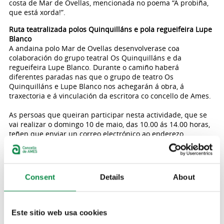
costa de Mar de Ovellas, mencionada no poema “A probiña,
que está xorda!”.
​Ruta teatralizada polos Quinquilláns e pola regueifeira Lupe
Blanco
​A andaina polo Mar de Ovellas desenvolverase coa
colaboración do grupo teatral Os Quinquilláns e da
regueifeira Lupe Blanco. Durante o camiño haberá
diferentes paradas nas que o grupo de teatro Os
Quinquilláns e Lupe Blanco nos achegarán á obra, á
traxectoria e á vinculación da escritora co concello de Ames.
As persoas que queiran participar nesta actividade, que se
vai realizar o domingo 10 de maio, das 10.00 ás 14.00 horas,
teñen que enviar un correo electrónico ao enderezo
normalizacion@concellodeames.gal
indicando nome e
apelidos, teléfono de contacto e lugar onde prefiren subir ao
autobús (O Milladoiro ou Bertamiráns). O prazo de inscrición
está aberto desde o 28 de abril ata o 7 de maio. Ofértanse 55
Consent
Details
About
prazas que se cubrirán por orde de inscrición.
A andaina parte de Augapesada e vai ata o local social de
Trasmonte. O seu itinerario coincide co Camiño de Fisterra –
Este sitio web usa cookies
Muxía. O percorrido será de 5 quilómetros, de dificultade