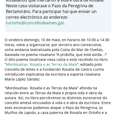
Rosalianos que marcaron a vida e obra de Rosalía.
Neste caso visitarase o Pazo da Peregrina de
Bertamiráns. Para participar hai que enviar un
correo electrónico ao enderezo
turismo@concellodeames.gal
.
​O vindeiro domingo, 10 de maio, en horario de 10.00 a 14.00
horas, volve a organizarse, por terceiro ano consecutivo,
unha andaina teatralizada pola Costa do Mar de Ovellas,
baseada no poema rosaliano “A probiña, que está xorda...!”.
O dito poema localízase nesa costa e está recollido no libro
“
Mordouelias. Rosalía e as Terras da Maía
”, editado polo
Concello de Ames e a Fundación Rosalía de Castro cunha
introdución explicativa da escritora e experta rosaliana
María López Sández.
​“Mordouelias. Rosalía e as Terras da Maía” afonda na
relación entre as Terras da Maía e propia vida e obra da
autora. Así, no libro percórrense os distintos escenarios do
concello amesá vinculados á vida e á obra da escritora. Entre
eses escenarios podemos atopar o Pazo da Peregrina, os
Muíños de Lapido, a casa paterna de Rosalía en Ortoño e a