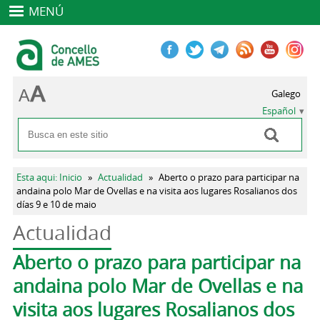
MENÚ
Galego
Español
Buscar
Formulario de búsqueda
Se encuentra usted aquí
Esta aqui: Inicio
»
Actualidad
»
Aberto o prazo para participar na
andaina polo Mar de Ovellas e na visita aos lugares Rosalianos dos
días 9 e 10 de maio
Actualidad
Solapas principales
Aberto o prazo para participar na
andaina polo Mar de Ovellas e na
visita aos lugares Rosalianos dos