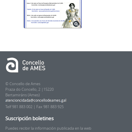
© Concello de Ames
Praza do Concello, 2 |15220
Bertamiráns (Ames)
Telf 981 883 002 | Fax 981 883 925
Suscripción boletines
Puedes recibir la información publicada en la web