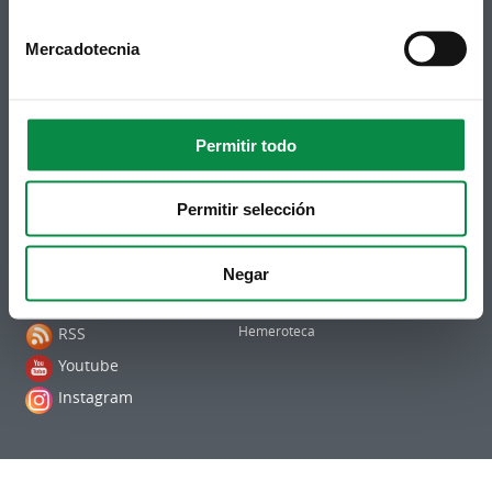
Mercadotecnia
Permitir todo
Síguenos
Política de privacidad
Permitir selección
Aviso Legal
Facebook
Accesibilidad
Twitter
Mapa web
Negar
Contacto
Telegram
Politicas de Cookies
RSS
Hemeroteca
Youtube
Instagram