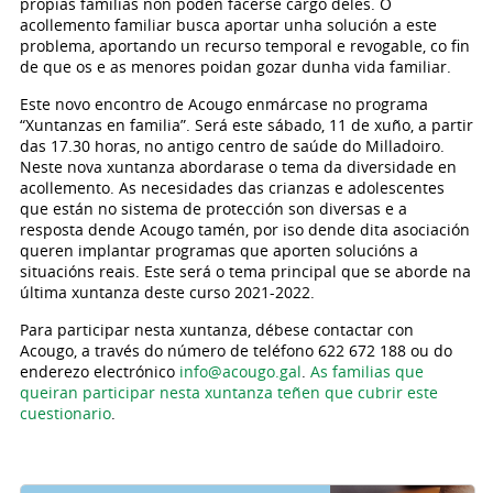
propias familias non poden facerse cargo deles. O
acollemento familiar busca aportar unha solución a este
problema, aportando un recurso temporal e revogable, co fin
de que os e as menores poidan gozar dunha vida familiar.
Este novo encontro de Acougo enmárcase no programa
“Xuntanzas en familia”. Será este sábado, 11 de xuño, a partir
das 17.30 horas, no antigo centro de saúde do Milladoiro.
Neste nova xuntanza abordarase o tema da diversidade en
acollemento. As necesidades das crianzas e adolescentes
que están no sistema de protección son diversas e a
resposta dende Acougo tamén, por iso dende dita asociación
queren implantar programas que aporten solucións a
situacións reais. Este será o tema principal que se aborde na
última xuntanza deste curso 2021-2022.
Para participar nesta xuntanza, débese contactar con
Acougo, a través do número de teléfono 622 672 188 ou do
enderezo electrónico
info@acougo.gal
.
As familias que
queiran participar nesta xuntanza teñen que cubrir este
cuestionario
.