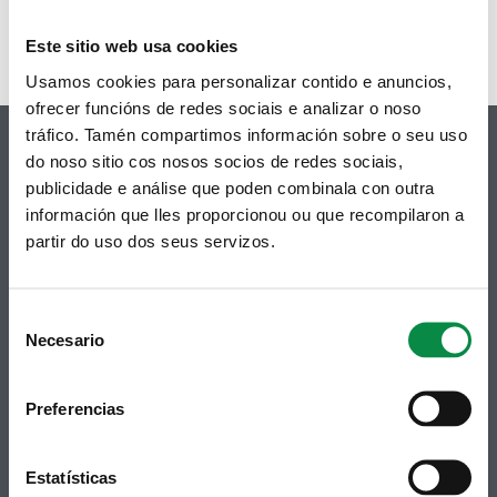
Este sitio web usa cookies
Usamos cookies para personalizar contido e anuncios,
ofrecer funcións de redes sociais e analizar o noso
tráfico. Tamén compartimos información sobre o seu uso
do noso sitio cos nosos socios de redes sociais,
publicidade e análise que poden combinala con outra
información que lles proporcionou ou que recompilaron a
© Concello de Ames
partir do uso dos seus servizos.
Praza do Concello, 2 |15220
Bertamiráns (Ames)
Telf 981 883 002 | Fax 981 883 925
Consent
Necesario
Selection
Suscripción boletines
Puedes recibir la información publicada en la web
Preferencias
municipal en tu correo electrónico mediante una
suscripción al boletín de novedades.
Enlace.
Estatísticas