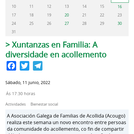
10
11
12
13
14
15
16
17
18
19
20
21
22
23
24
25
26
27
28
29
30
31
Solapas principales
> Xuntanzas en Familia: A
diversidade en acollemento
Facebook
Twitter
Telegram
Sábado, 11 junio, 2022
Ás 17:30 horas
Actividades
Bienestar social
A Asociación Galega de Familias de Acollida (Acougo)
realiza este semana un novo encontro entre persoas
da comunidade do acollemento, co fin de compartir