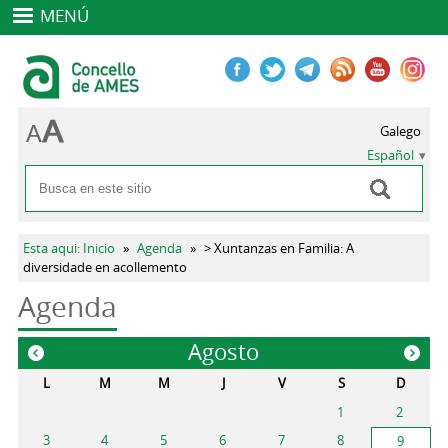
MENÚ
Galego
Español
Buscar
Formulario de búsqueda
Se encuentra usted aquí
Esta aqui: Inicio
»
Agenda
»
> Xuntanzas en Familia: A
diversidade en acollemento
Agenda
Agosto
«
»
L
M
M
J
V
S
D
1
2
3
4
5
6
7
8
9