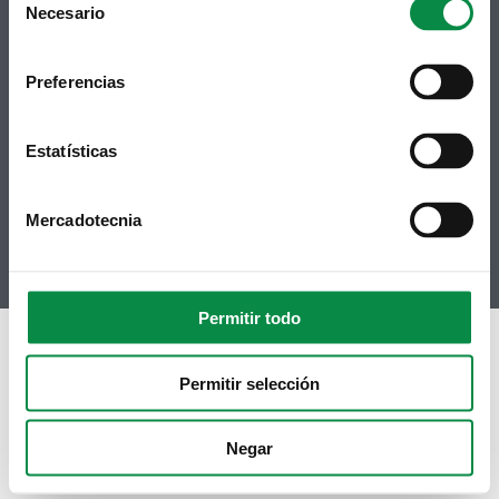
Necesario
Selection
Síguenos
Política de privacidad
Aviso Legal
Preferencias
Facebook
Accesibilidad
Twitter
Mapa web
Contacto
Telegram
Estatísticas
Politicas de Cookies
RSS
Hemeroteca
Youtube
Mercadotecnia
Instagram
Permitir todo
Permitir selección
Negar