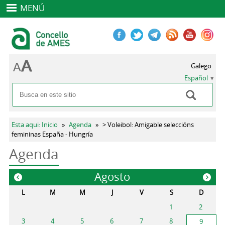
MENÚ
Galego
Español
Buscar
Formulario de búsqueda
Se encuentra usted aquí
Esta aqui: Inicio
»
Agenda
»
> Voleibol: Amigable seleccións
femininas España - Hungría
Agenda
Agosto
«
»
L
M
M
J
V
S
D
1
2
3
4
5
6
7
8
9