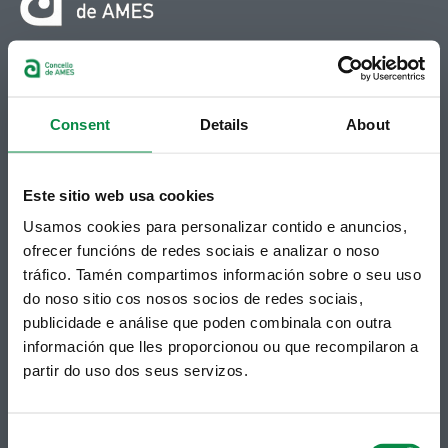
© Concello de Ames
Praza do Concello, 2 |15220
Bertamiráns (Ames)
Consent
Details
About
Telf 981 883 002 | Fax 981 883 925
Suscripción boletines
Este sitio web usa cookies
Puedes recibir la información publicada en la web
Usamos cookies para personalizar contido e anuncios,
municipal en tu correo electrónico mediante una
ofrecer funcións de redes sociais e analizar o noso
suscripción al boletín de novedades.
Enlace.
tráfico. Tamén compartimos información sobre o seu uso
do noso sitio cos nosos socios de redes sociais,
publicidade e análise que poden combinala con outra
información que lles proporcionou ou que recompilaron a
partir do uso dos seus servizos.
Consent