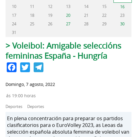
10
11
12
13
14
15
16
17
18
19
20
21
22
23
24
25
26
27
28
29
30
31
Solapas principales
> Voleibol: Amigable seleccións
femininas España - Hungría
Facebook
Twitter
Telegram
Domingo, 7 agosto, 2022
ás 19:00 horas
Deportes
Deportes
En plena concentración para preparar os partidos
clasificatorios para o EuroVolley 2023, as Leoas da
selección española absoluta feminina de voleibol van