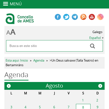
MENÚ
Galego
Español
Buscar
Formulario de búsqueda
Se encuentra usted aquí
Esta aqui: Inicio
»
Agenda
»
>Un Deus salvaxe (Talía Teatro) en
Bertamiráns
Agenda
Agosto
«
»
L
M
M
J
V
S
D
1
2
3
4
5
6
7
9
8