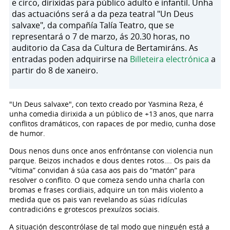
e circo, dirixidas para público adulto e infantil. Unha
das actuacións será a da peza teatral "Un Deus
salvaxe", da compañía Talía Teatro, que se
representará o 7 de marzo, ás 20.30 horas, no
auditorio da Casa da Cultura de Bertamiráns. As
entradas poden adquirirse na
Billeteira electrónica
a
partir do 8 de xaneiro.
"Un Deus salvaxe", con texto creado por Yasmina Reza, é
unha comedia dirixida a un público de +13 anos, que narra
conflitos dramáticos, con rapaces de por medio, cunha dose
de humor.
Dous nenos duns once anos enfróntanse con violencia nun
parque. Beizos inchados e dous dentes rotos…. Os pais da
“vítima” convidan á súa casa aos pais do “matón” para
resolver o conflito. O que comeza sendo unha charla con
bromas e frases cordiais, adquire un ton máis violento a
medida que os pais van revelando as súas ridículas
contradicións e grotescos prexuízos sociais.
A situación descontrólase de tal modo que ninguén está a