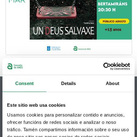
Consent
Details
About
Este sitio web usa cookies
© Concello de Ames
Usamos cookies para personalizar contido e anuncios,
Praza do Concello, 2 |15220
ofrecer funcións de redes sociais e analizar o noso
Bertamiráns (Ames)
tráfico. Tamén compartimos información sobre o seu uso
Telf 981 883 002 | Fax 981 883 925
do noso sitio cos nosos socios de redes sociais,