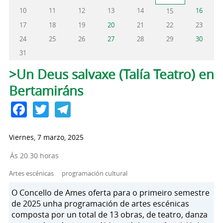
10
11
12
13
14
16
15
17
18
19
20
21
22
23
24
25
26
27
28
29
30
31
Solapas principales
>Un Deus salvaxe (Talía Teatro) en
Bertamiráns
Facebook
Twitter
Telegram
Viernes, 7 marzo, 2025
Ás 20.30 horas
Artes escénicas
programación cultural
O Concello de Ames oferta para o primeiro semestre
de 2025 unha programación de artes escénicas
composta por un total de 13 obras, de teatro, danza