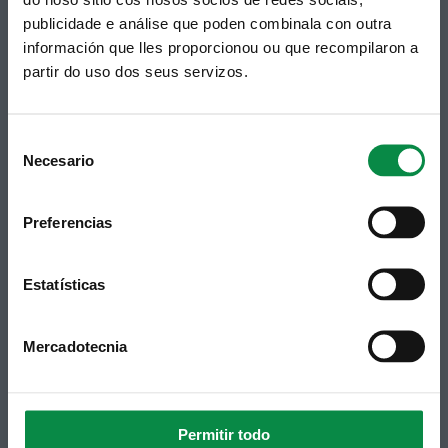
publicidade e análise que poden combinala con outra
Suscripción boletines
información que lles proporcionou ou que recompilaron a
Puedes recibir la información publicada en la web
partir do uso dos seus servizos.
municipal en tu correo electrónico mediante una
suscripción al boletín de novedades.
Enlace.
Consent
Necesario
Selection
Preferencias
Estatísticas
Síguenos
Política de privacidad
Mercadotecnia
Aviso Legal
Facebook
Accesibilidad
Twitter
Mapa web
Contacto
Telegram
Permitir todo
Politicas de Cookies