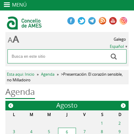
MENÚ
Galego
Español
Buscar
Formulario de búsqueda
Se encuentra usted aquí
Esta aqui: Inicio
»
Agenda
»
>Presentación: El corazón sensible,
no Milladoiro
Agenda
Agosto
«
»
L
M
M
J
V
S
D
1
2
3
4
5
7
8
9
6