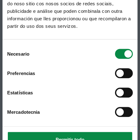
do noso sitio cos nosos socios de redes sociais,
Telf 981 883 002 | Fax 981 883 925
publicidade e análise que poden combinala con outra
Suscripción boletines
información que lles proporcionou ou que recompilaron a
partir do uso dos seus servizos.
Puedes recibir la información publicada en la web
municipal en tu correo electrónico mediante una
suscripción al boletín de novedades.
Enlace.
Consent
Necesario
Selection
Preferencias
Estatísticas
Mercadotecnia
Síguenos
Política de privacidad
Aviso Legal
Facebook
Accesibilidad
Twitter
Mapa web
Contacto
Permitir todo