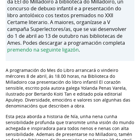
da EEI do Milladoiro á biblioteca do Milladoiro, un
concurso de debuxo infantil e a presentación do
libro antolóxico cos textos premiados no XXII
Certame literario. A maiores, organízase a V
campaña Superlectores/as, que se vai desenvolver
do 1 de abril ao 13 de outubro nas bibliotecas de
Ames. Podes descargar a programación completa
premendo na seguinte ligazón
.
A programación do Mes do Libro arrancará o vindeiro
mércores 8 de abril, ás 18.00 horas, na Biblioteca do
Milladoiro coa presentación do libro infantil El corazón
sensible, escrito pola autora galega Yolanda Penas Varela,
ilustrado por Bertardo Koiti Tan e editado pola editorial
Apuleyo. Diversidade, emocións e valores son algunhas das
denominacións que describen a obra.
Esta peza aborda a historia de Nía, unha nena cunha
sensibilidade profunda que transmite unha visión do mundo
achegada e inspiradora para todos nenos e nenas con alta
sensibilidade. Ademais de presentarse no Milladoiro, tamén