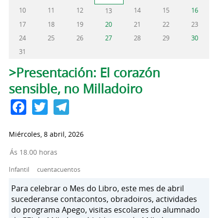
10
11
12
14
15
16
13
17
18
19
20
21
22
23
24
25
26
27
28
29
30
31
Solapas principales
>Presentación: El corazón
sensible, no Milladoiro
Facebook
Twitter
Telegram
Miércoles, 8 abril, 2026
Ás 18.00 horas
Infantil
cuentacuentos
Para celebrar o Mes do Libro, este mes de abril
sucederanse contacontos, obradoiros, actividades
do programa Apego, visitas escolares do alumnado