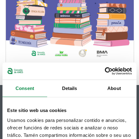
Consent
Details
About
Este sitio web usa cookies
© Concello de Ames
Usamos cookies para personalizar contido e anuncios,
Praza do Concello, 2 |15220
ofrecer funcións de redes sociais e analizar o noso
Bertamiráns (Ames)
tráfico. Tamén compartimos información sobre o seu uso