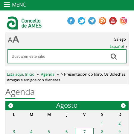
MENÚ
Galego
Español
Buscar
Formulario de búsqueda
Se encuentra usted aquí
Esta aqui: Inicio
»
Agenda
»
> Presentación do libro: Os Bolechas,
Amigas e amigos con diabetes
Agenda
Agosto
«
»
L
M
M
J
V
S
D
1
2
3
4
5
6
8
9
7