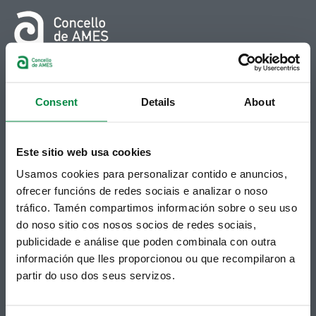
© Concello de Ames
Praza do Concello, 2 |15220
Bertamiráns (Ames)
Consent
Details
About
Telf 981 883 002 | Fax 981 883 925
Este sitio web usa cookies
Suscripción boletines
Usamos cookies para personalizar contido e anuncios,
Puedes recibir la información publicada en la web
ofrecer funcións de redes sociais e analizar o noso
municipal en tu correo electrónico mediante una
suscripción al boletín de novedades.
Enlace.
tráfico. Tamén compartimos información sobre o seu uso
do noso sitio cos nosos socios de redes sociais,
publicidade e análise que poden combinala con outra
información que lles proporcionou ou que recompilaron a
partir do uso dos seus servizos.