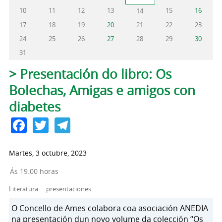
10
11
12
13
15
16
14
17
18
19
20
21
22
23
24
25
26
27
28
29
30
31
Solapas principales
> Presentación do libro: Os
Bolechas, Amigas e amigos con
diabetes
Facebook
Twitter
Telegram
Martes, 3 octubre, 2023
Ás 19.00 horas
Literatura
presentaciones
O Concello de Ames colabora coa asociación ANEDIA
na presentación dun novo volume da colección “Os