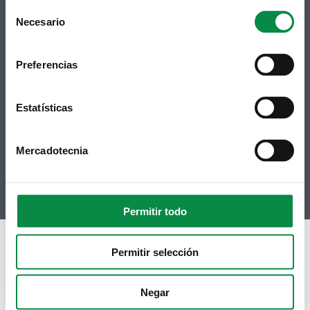
Consent
Necesario
Selection
Síguenos
Política de privacidad
Preferencias
Aviso Legal
Facebook
Accesibilidad
Twitter
Mapa web
Estatísticas
Contacto
Telegram
Politicas de Cookies
RSS
Hemeroteca
Mercadotecnia
Youtube
Instagram
Permitir todo
Permitir selección
Negar