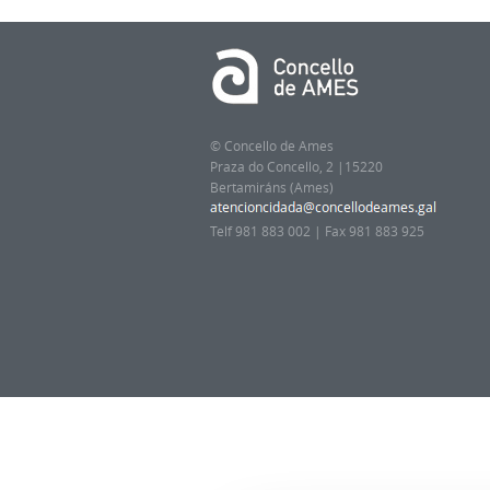
© Concello de Ames
Praza do Concello, 2 |15220
Bertamiráns (Ames)
Telf 981 883 002 | Fax 981 883 925