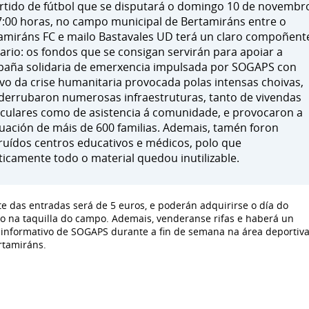
rtido de fútbol que se disputará o domingo 10 de novembr
7:00 horas, no campo municipal de Bertamiráns entre o
amiráns FC e mailo Bastavales UD terá un claro compoñent
dario: os fondos que se consigan servirán para apoiar a
aña solidaria de emerxencia impulsada por SOGAPS con
vo da crise humanitaria provocada polas intensas choivas,
derrubaron numerosas infraestruturas, tanto de vivendas
iculares como de asistencia á comunidade, e provocaron a
uación de máis de 600 familias. Ademais, tamén foron
ruídos centros educativos e médicos, polo que
ticamente todo o material quedou inutilizable.
te das entradas será de 5 euros, e poderán adquirirse o día do
do na taquilla do campo. Ademais, venderanse rifas e haberá un
 informativo de SOGAPS durante a fin de semana na área deportiv
rtamiráns.