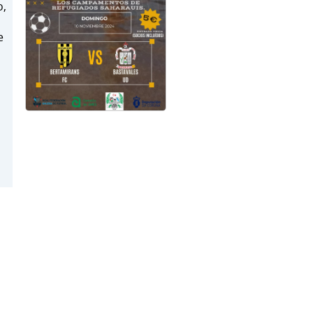
o,
e
a