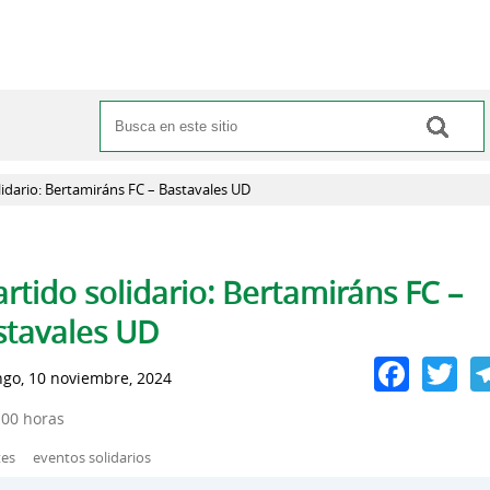
Buscar
Formulario de búsqueda
lidario: Bertamiráns FC – Bastavales UD
pas principales
rtido solidario: Bertamiráns FC –
stavales UD
Face
Tw
go, 10 noviembre, 2024
:00 horas
tes
eventos solidarios