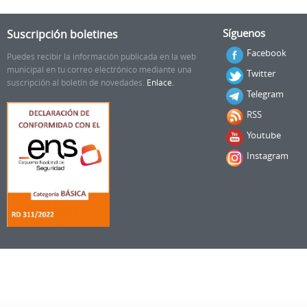
Suscripción boletines
Síguenos
Facebook
Puedes recibir la información publicada en la web
municipal en tu correo electrónico mediante una
Twitter
suscripción al boletín de novedades.
Enlace.
Telegram
RSS
Youtube
Instagram