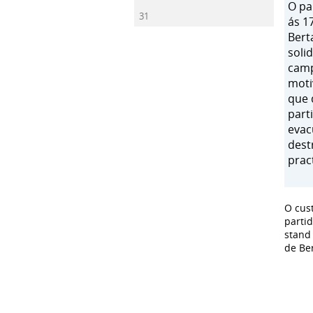
O pa
31
ás 1
Bert
soli
camp
moti
que 
part
evac
dest
prac
O cus
parti
stand
de Be