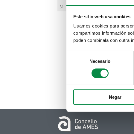
O ob
31
hora
O pr
Este sitio web usa cookies
de o
Usamos cookies para personal
As i
compartimos información sobr
48 2
poden combinala con outra in
bibl
Consent
Necesario
Selection
A trav
antan
obrado
Negar