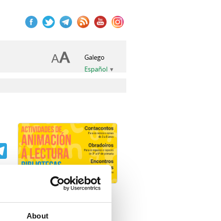
Galego
Español
book
itter
Telegram
o
About