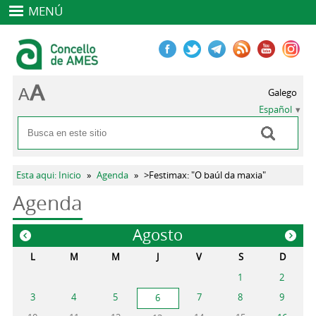
MENÚ
Galego
Español
Buscar
Formulario de búsqueda
Se encuentra usted aquí
Esta aqui: Inicio
»
Agenda
»
>Festimax: "O baúl da maxia"
Agenda
Agosto
«
»
L
M
M
J
V
S
D
1
2
3
4
5
7
8
9
6