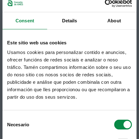
Praza do Concello, 2 |15220
Bertamiráns (Ames)
Telf 981 883 002 | Fax 981 883 925
Consent
Details
About
Suscripción boletines
Puedes recibir la información publicada en la web
Este sitio web usa cookies
municipal en tu correo electrónico mediante una
Usamos cookies para personalizar contido e anuncios,
suscripción al boletín de novedades.
Enlace.
ofrecer funcións de redes sociais e analizar o noso
tráfico. Tamén compartimos información sobre o seu uso
do noso sitio cos nosos socios de redes sociais,
publicidade e análise que poden combinala con outra
información que lles proporcionou ou que recompilaron a
partir do uso dos seus servizos.
Consent
Necesario
Selection
Síguenos
Política de privacidad
Aviso Legal
Facebook