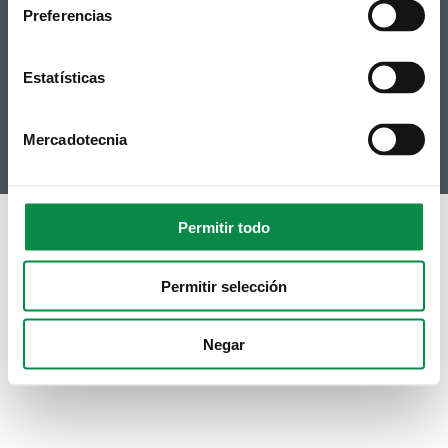
Accesibilidad
Preferencias
Twitter
Mapa web
Contacto
Telegram
Politicas de Cookies
Estatísticas
RSS
Hemeroteca
Youtube
Instagram
Mercadotecnia
Permitir todo
Permitir selección
Negar