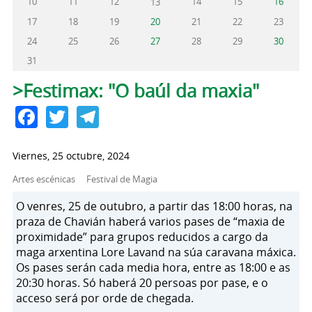
10
11
12
14
15
16
13
17
18
19
20
21
22
23
24
25
26
27
28
29
30
31
Solapas principales
>Festimax: "O baúl da maxia"
Facebook
Twitter
Telegram
Viernes, 25 octubre, 2024
Artes escénicas
Festival de Magia
O venres, 25 de outubro, a partir das 18:00 horas, na
praza de Chavián haberá varios pases de “maxia de
proximidade” para grupos reducidos a cargo da
maga arxentina Lore Lavand na súa caravana máxica.
Os pases serán cada media hora, entre as 18:00 e as
20:30 horas. Só haberá 20 persoas por pase, e o
acceso será por orde de chegada.