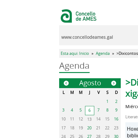
Pasar al contenido principal
www.concellodeames.gal
Se encuentra usted aquí
Esta aqui: Inicio
»
Agenda
»
>Dixicontos 
Agenda
Sola
>Di
Agosto
«
»
xig
L
M
M
J
V
S
D
1
2
Miérc
3
4
5
7
8
9
6
Litera
10
11
12
14
15
16
13
17
18
19
20
21
22
23
Hoxe
bibl
24
25
26
27
28
29
30