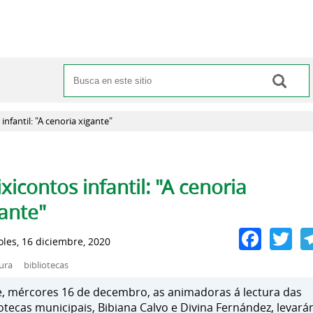
Buscar
Formulario de búsqueda
infantil: "A cenoria xigante"
pas principales
xicontos infantil: "A cenoria
ante"
Face
Tw
oles, 16 diciembre, 2020
tura
bibliotecas
, mércores 16 de decembro, as animadoras á lectura das
iotecas municipais, Bibiana Calvo e Divina Fernández, levará