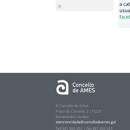
a ca
31
usua
face
© Concello de Ames
Praza do Concello, 2 |15220
Bertamiráns (Ames)
Telf 981 883 002 | Fax 981 883 925