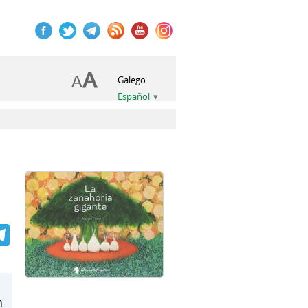
Galego
Español
book
itter
Telegram
n