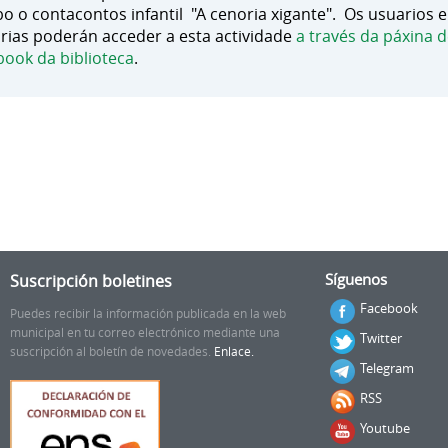
bo o contacontos infantil "A cenoria xigante". Os usuarios e
rias poderán acceder a esta actividade
a través da páxina 
book da biblioteca
.
Suscripción boletines
Síguenos
Facebook
Puedes recibir la información publicada en la web
municipal en tu correo electrónico mediante una
Twitter
suscripción al boletín de novedades.
Enlace.
Telegram
RSS
Youtube