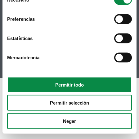
Selection
Síguenos
Política de privacidad
Aviso Legal
Facebook
Accesibilidad
Preferencias
Twitter
Mapa web
Contacto
Telegram
Politicas de Cookies
Estatísticas
RSS
Hemeroteca
Youtube
Mercadotecnia
Instagram
Permitir todo
Permitir selección
Negar