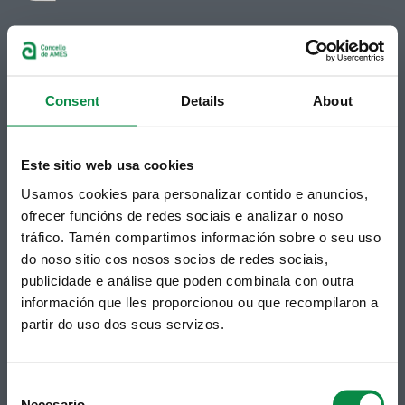
© Concello de Ames
Praza do Concello, 2 |15220
Bertamiráns (Ames)
Consent
Details
About
Telf 981 883 002 | Fax 981 883 925
Suscripción boletines
Este sitio web usa cookies
Puedes recibir la información publicada en la web
municipal en tu correo electrónico mediante una
Usamos cookies para personalizar contido e anuncios,
suscripción al boletín de novedades.
Enlace.
ofrecer funcións de redes sociais e analizar o noso
tráfico. Tamén compartimos información sobre o seu uso
do noso sitio cos nosos socios de redes sociais,
publicidade e análise que poden combinala con outra
información que lles proporcionou ou que recompilaron a
partir do uso dos seus servizos.
Consent
Necesario