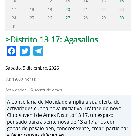
10
11
12
13
14
16
15
17
18
19
20
21
22
23
24
25
26
27
28
29
30
31
Solapas principales
>Distrito 13 17: Agasallos
Facebook
Twitter
Telegram
Sábado, 5 diciembre, 2026
Ás 19.00 horas
Actividades
Xuventude Ames
A Concellaría de Mocidade amplía a súa oferta de
actividades cunha nova iniciativa. Trátase do novo
Club Xuvenil de Ames Distrito 13 17, un espazo
pensado para a xente nova de 13 a 17 anos con
ganas de pasalo ben, coñecer xente, crear, participar
e facer cousas diferentes.