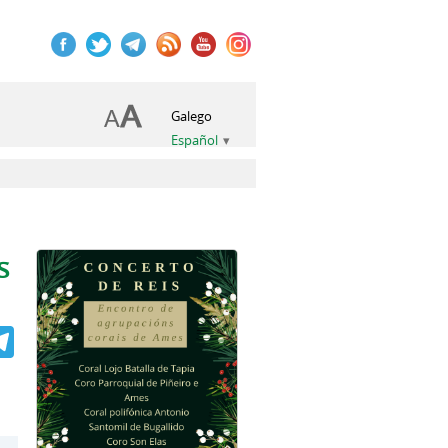
Galego
Español
s
book
itter
Telegram