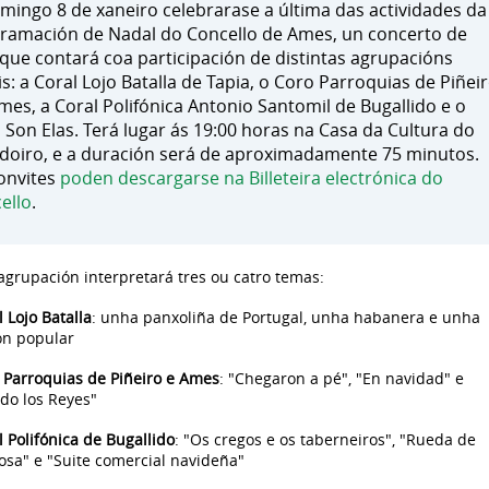
mingo 8 de xaneiro celebrarase a última das actividades da
ramación de Nadal do Concello de Ames, un concerto de
 que contará coa participación de distintas agrupacións
is: a Coral Lojo Batalla de Tapia, o Coro Parroquias de Piñei
mes, a Coral Polifónica Antonio Santomil de Bugallido e o
 Son Elas. Terá lugar ás 19:00 horas na Casa da Cultura do
adoiro, e a duración será de aproximadamente 75 minutos.
onvites
poden descargarse na Billeteira electrónica do
ello
.
agrupación interpretará tres ou catro temas:
l Lojo Batalla
: unha panxoliña de Portugal, unha habanera e unha
ón popular
o Parroquias de Piñeiro e Ames
: "Chegaron a pé", "En navidad" e
do los Reyes"
l Polifónica de Bugallido
: "Os cregos e os taberneiros", "Rueda de
sa" e "Suite comercial navideña"