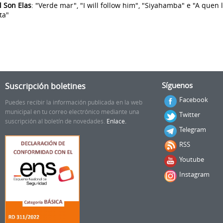
l Son Elas
: "Verde mar", "I will follow him", "Siyahamba" e "A quen l
ta"
Suscripción boletines
Síguenos
Facebook
Puedes recibir la información publicada en la web
municipal en tu correo electrónico mediante una
Twitter
suscripción al boletín de novedades.
Enlace.
Telegram
RSS
Youtube
Instagram