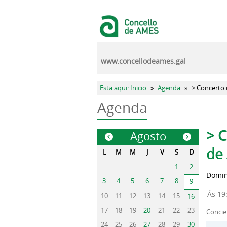
Pasar al contenido principal
www.concellodeames.gal
Se encuentra usted aquí
Esta aqui: Inicio
»
Agenda
»
> Concerto 
Agenda
Sola
> C
Agosto
«
»
de
L
M
M
J
V
S
D
1
2
Domin
3
4
5
6
7
8
9
Ás 19
10
11
12
13
14
15
16
17
18
19
20
21
22
23
Concie
24
25
26
27
28
29
30