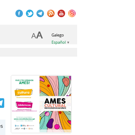
Galego
Español
book
itter
Telegram
es