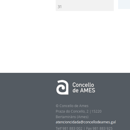
31
© Concello de Ames
Praza do Concello, 2 |15220
Bertamiráns (Ames)
Telf 981 883 002 | Fax 981 883 925