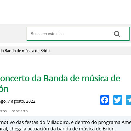
Buscar
Formulario de búsqueda
da Banda de música de Brión
pas principales
Concerto da Banda de música de
ión
Face
Tw
go, 7 agosto, 2022
rtos
concierto
motivo das festas do Milladoiro, e dentro do programa Am
ural, chega a actuación da banda de música de Brión.