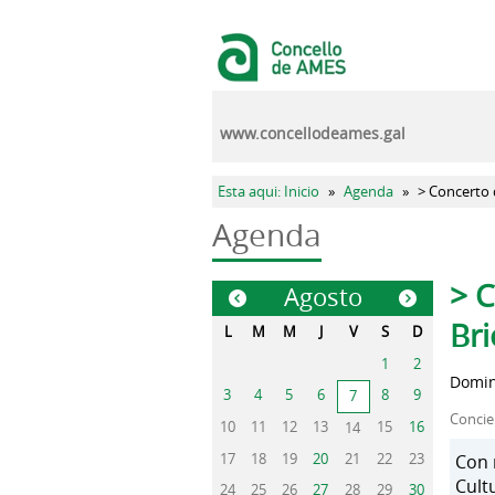
Pasar al contenido principal
www.concellodeames.gal
Se encuentra usted aquí
Esta aqui: Inicio
»
Agenda
»
> Concerto 
Agenda
Sola
> 
Agosto
«
»
Br
L
M
M
J
V
S
D
1
2
Domin
3
4
5
6
8
9
7
Concie
10
11
12
13
15
16
14
17
18
19
20
21
22
23
Con 
Cult
24
25
26
27
28
29
30