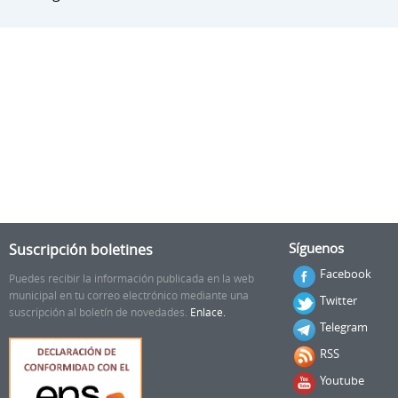
Suscripción boletines
Síguenos
Facebook
Puedes recibir la información publicada en la web
municipal en tu correo electrónico mediante una
Twitter
suscripción al boletín de novedades.
Enlace.
Telegram
RSS
Youtube