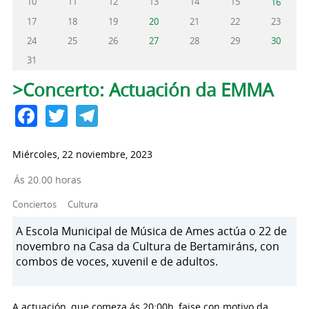
10
11
12
13
14
15
16
17
18
19
20
21
22
23
24
25
26
27
28
29
30
31
Solapas principales
>Concerto: Actuación da EMMA
Facebook
Twitter
Telegram
Miércoles, 22 noviembre, 2023
Ás 20.00 horas
Conciertos
Cultura
A Escola Municipal de Música de Ames actúa o 22 de
novembro na Casa da Cultura de Bertamiráns, con
combos de voces, xuvenil e de adultos.
A actuación, que comeza ás 20:00h, faise con motivo da