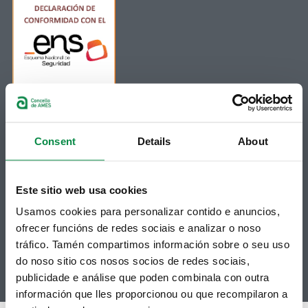
Consent
Details
About
Síguenos
Política de privacidad
Aviso Legal
Facebook
Accesibilidad
Twitter
Mapa web
Este sitio web usa cookies
Contacto
Telegram
Politicas de Cookies
Usamos cookies para personalizar contido e anuncios,
RSS
Hemeroteca
ofrecer funcións de redes sociais e analizar o noso
Youtube
tráfico. Tamén compartimos información sobre o seu uso
do noso sitio cos nosos socios de redes sociais,
Instagram
publicidade e análise que poden combinala con outra
información que lles proporcionou ou que recompilaron a