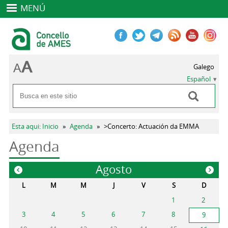
MENÚ
Galego
Español
Buscar
Formulario de búsqueda
Se encuentra usted aquí
Esta aqui: Inicio
»
Agenda
»
>Concerto: Actuación da EMMA
Agenda
Agosto
«
»
L
M
M
J
V
S
D
1
2
3
4
5
6
7
8
9