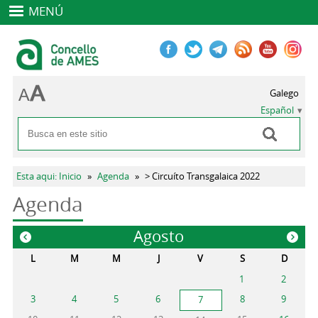
MENÚ
Galego
Español
Buscar
Formulario de búsqueda
Se encuentra usted aquí
Esta aqui: Inicio
»
Agenda
»
> Circuíto Transgalaica 2022
Agenda
Agosto
«
»
L
M
M
J
V
S
D
1
2
3
4
5
6
8
9
7