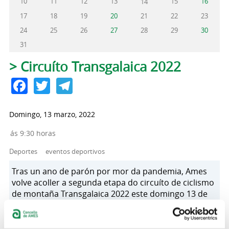
10
11
12
13
15
16
14
17
18
19
20
21
22
23
24
25
26
27
28
29
30
31
Solapas principales
> Circuíto Transgalaica 2022
Facebook
Twitter
Telegram
Domingo, 13 marzo, 2022
ás 9:30 horas
Deportes
eventos deportivos
Tras un ano de parón por mor da pandemia, Ames
volve acoller a segunda etapa do circuíto de ciclismo
de montaña Transgalaica 2022 este domingo 13 de
marzo. Será a sexta ocasión na que o concello
celebre esta cita, unha das máis importantes do
ciclismo no noroeste español. A proba está