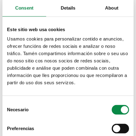
organizada polo club ciclista amesán Os Esfola Arrós
Consent
Details
About
e a empresa Team Relay, coa colaboración do
Concello de Ames. A saída realizarase dende o Pazo
da Peregrina de Bertamiráns ás 9:30 horas, onde
Este sitio web usa cookies
comezará un circuíto de 33 quilómetros que haberá
que percorrer dúas veces. As inscricións están
Usamos cookies para personalizar contido e anuncios,
abertas ata o mércores 9, ás 23:59 horas,
premendo
ofrecer funcións de redes sociais e analizar o noso
nesta ligazón ou accedendo á web magmasports.es
.
tráfico. Tamén compartimos información sobre o seu uso
do noso sitio cos nosos socios de redes sociais,
publicidade e análise que poden combinala con outra
información que lles proporcionou ou que recompilaron a
partir do uso dos seus servizos.
Consent
Necesario
Selection
Preferencias