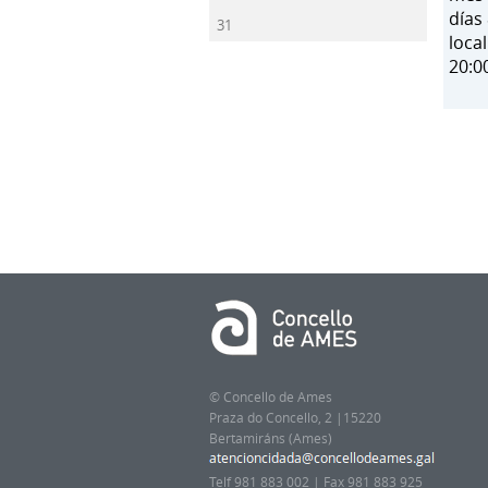
días
31
loca
20:0
© Concello de Ames
Praza do Concello, 2 |15220
Bertamiráns (Ames)
Telf 981 883 002 | Fax 981 883 925