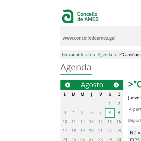
Pasar al contenido principal
www.concellodeames.gal
Se encuentra usted aquí
Esta aqui: Inicio
»
Agenda
»
>"Camiñand
Agenda
Sola
>"
Agosto
«
»
L
M
M
J
V
S
D
Jueves
1
2
A par
3
4
5
6
7
9
8
Depor
10
11
12
13
14
16
15
17
18
19
20
21
22
23
No v
mes 
24
25
26
27
28
29
30