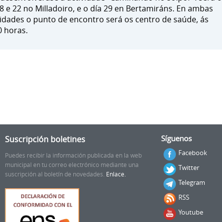
 8 e 22 no Milladoiro, e o día 29 en Bertamiráns. En ambas
lidades o punto de encontro será os centro de saúde, ás
0 horas.
Suscripción boletines
Síguenos
Facebook
Puedes recibir la información publicada en la web
municipal en tu correo electrónico mediante una
Twitter
suscripción al boletín de novedades.
Enlace.
Telegram
RSS
Youtube