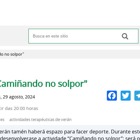
Buscar
Formulario de búsqueda
o no solpor"
pas principales
Camiñando no solpor"
Face
Tw
, 29 agosto, 2024
tir das 20:00 horas
tes
actividades terapéuticas de verán
erán tamén haberá espazo para facer deporte. Durante est
desenvolverase a actividade “Camiñando no solpor”: será 