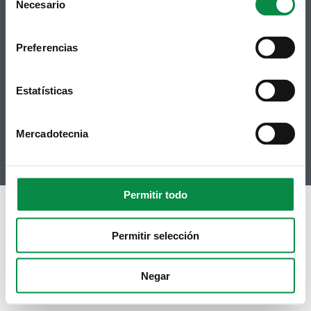
Necesario
Selection
Síguenos
Política de privacidad
Aviso Legal
Facebook
Preferencias
Accesibilidad
Twitter
Mapa web
Contacto
Telegram
Estatísticas
Politicas de Cookies
RSS
Hemeroteca
Youtube
Mercadotecnia
Instagram
Permitir todo
Permitir selección
Negar