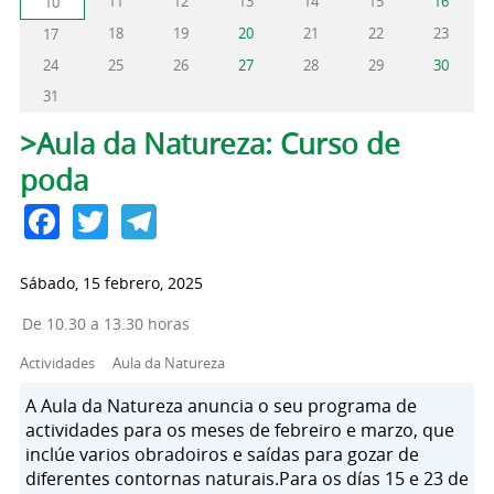
11
12
13
14
15
16
10
18
19
20
21
22
23
17
24
25
26
27
28
29
30
31
Solapas principales
>Aula da Natureza: Curso de
poda
Facebook
Twitter
Telegram
Sábado, 15 febrero, 2025
De 10.30 a 13.30 horas
Actividades
Aula da Natureza
A Aula da Natureza anuncia o seu programa de
actividades para os meses de febreiro e marzo, que
inclúe varios obradoiros e saídas para gozar de
diferentes contornas naturais.Para os días 15 e 23 de