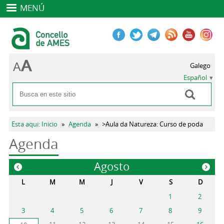
MENÚ
Galego
Español
Buscar
Formulario de búsqueda
Se encuentra usted aquí
Esta aqui: Inicio
»
Agenda
»
>Aula da Natureza: Curso de poda
Agenda
Agosto
«
»
L
M
M
J
V
S
D
1
2
3
4
5
6
7
8
9