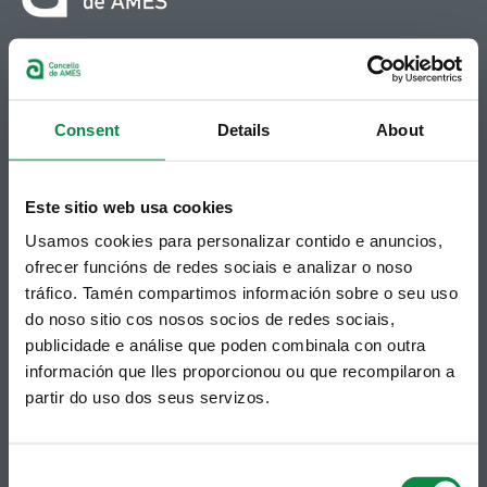
© Concello de Ames
Praza do Concello, 2 |15220
Bertamiráns (Ames)
Consent
Details
About
Telf 981 883 002 | Fax 981 883 925
Suscripción boletines
Este sitio web usa cookies
Puedes recibir la información publicada en la web
Usamos cookies para personalizar contido e anuncios,
municipal en tu correo electrónico mediante una
suscripción al boletín de novedades.
Enlace.
ofrecer funcións de redes sociais e analizar o noso
tráfico. Tamén compartimos información sobre o seu uso
do noso sitio cos nosos socios de redes sociais,
publicidade e análise que poden combinala con outra
información que lles proporcionou ou que recompilaron a
partir do uso dos seus servizos.
Consent