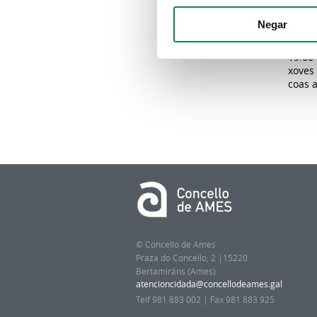
mérco
xuño, 
Negar
O mar
19.00
xoves 
coas 
© Concello de Ames
Praza do Concello, 2 |15220
Bertamiráns (Ames)
Telf 981 883 002 | Fax 981 883 925