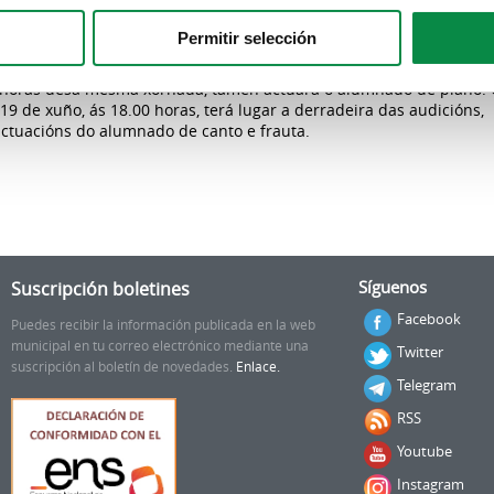
res 11 de xuño, ás 17:30 horas. A semana seguinte, o luns 16 de
terán lugar as actuacións de percusión, ás 18:30 horas.
Permitir selección
tes, día 17, ás 18:00 horas, será a quenda do alumnado de saxo e, 
 horas desa mesma xornada, tamén actuará o alumnado de piano.
19 de xuño, ás 18.00 horas, terá lugar a derradeira das audicións,
actuacións do alumnado de canto e frauta.
Suscripción boletines
Síguenos
Facebook
Puedes recibir la información publicada en la web
municipal en tu correo electrónico mediante una
Twitter
suscripción al boletín de novedades.
Enlace.
Telegram
RSS
Youtube
Instagram