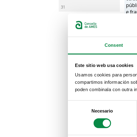
públ
31
e fr
amiz
tard
Consent
A Esc
actua
do pe
desen
Este sitio web usa cookies
Sergio
Usamos cookies para personal
As au
compartimos información sobr
Ames,
poden combinala con outra in
17:30
difere
Consent
amiza
queira
Necesario
Selection
reali
para 
O alu