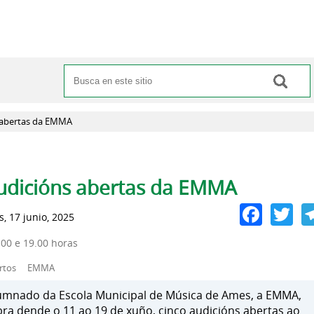
Buscar
Formulario de búsqueda
 abertas da EMMA
pas principales
udicións abertas da EMMA
Face
Tw
, 17 junio, 2025
.00 e 19.00 horas
rtos
EMMA
umnado da Escola Municipal de Música de Ames, a EMMA,
bra dende o 11 ao 19 de xuño, cinco audicións abertas ao