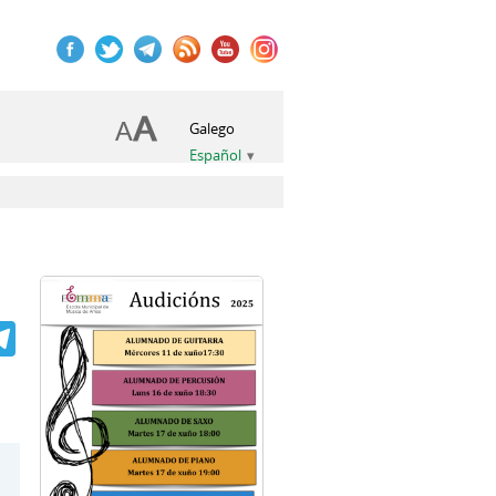
Galego
Español
book
itter
Telegram