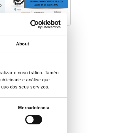
o
About
es
,
alizar o noso tráfico. Tamén
ublicidade e análise que
as
o uso dos seus servizos.
Mercadotecnia
ón