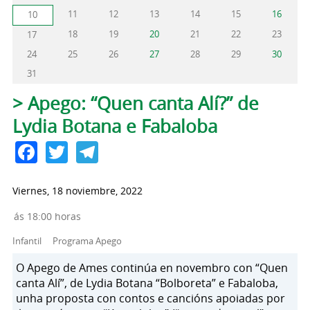
11
12
13
14
15
16
10
18
19
20
21
22
23
17
24
25
26
27
28
29
30
31
Solapas principales
> Apego: “Quen canta Alí?” de
Lydia Botana e Fabaloba
Facebook
Twitter
Telegram
Viernes, 18 noviembre, 2022
ás 18:00 horas
Infantil
Programa Apego
O Apego de Ames continúa en novembro con “Quen
canta Alí”, de Lydia Botana “Bolboreta” e Fabaloba,
unha proposta con contos e cancións apoiadas por