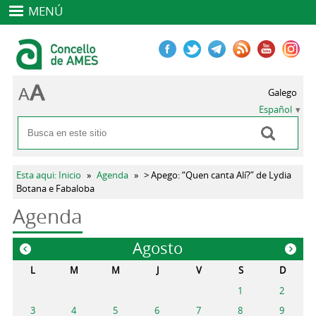
MENÚ
Galego
Español
Buscar
Formulario de búsqueda
Se encuentra usted aquí
Esta aqui: Inicio
»
Agenda
»
> Apego: “Quen canta Alí?” de Lydia
Botana e Fabaloba
Agenda
Agosto
«
»
L
M
M
J
V
S
D
1
2
3
4
5
6
7
8
9