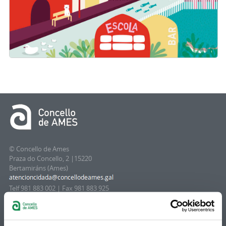
© Concello de Ames
Praza do Concello, 2 |15220
Bertamiráns (Ames)
Telf 981 883 002 | Fax 981 883 925
Suscripción boletines
Puedes recibir la información publicada en la web