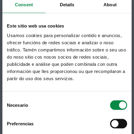
Consent
Details
About
municipal en tu correo electrónico mediante una
suscripción al boletín de novedades.
Enlace.
Este sitio web usa cookies
Usamos cookies para personalizar contido e anuncios,
ofrecer funcións de redes sociais e analizar o noso
tráfico. Tamén compartimos información sobre o seu uso
do noso sitio cos nosos socios de redes sociais,
publicidade e análise que poden combinala con outra
información que lles proporcionou ou que recompilaron a
partir do uso dos seus servizos.
Síguenos
Política de privacidad
Aviso Legal
Facebook
Accesibilidad
Consent
Twitter
Mapa web
Necesario
Contacto
Selection
Telegram
Politicas de Cookies
RSS
Hemeroteca
Preferencias
Youtube