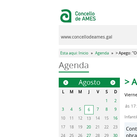
Pasar al contenido principal
www.concellodeames.gal
Se encuentra usted aquí
Esta aqui: Inicio
»
Agenda
»
> Apego: "O
Agenda
Sola
> A
Agosto
«
»
L
M
M
J
V
S
D
Vierne
1
2
ás 17
3
4
5
7
8
9
6
Infanti
10
11
12
14
15
16
13
17
18
19
20
21
22
23
Cont
obra
24
25
26
27
28
29
30