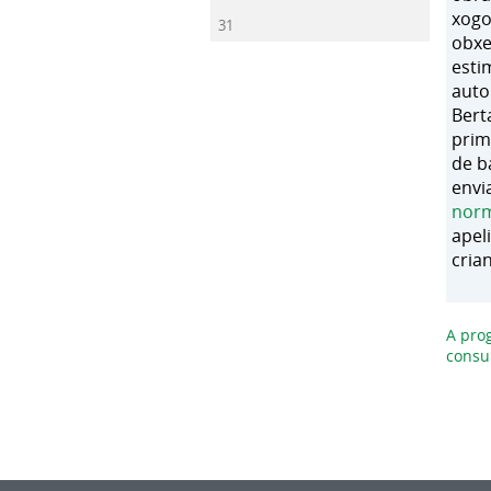
xogo
31
obxe
esti
auto
Bert
prim
de b
envi
norm
apel
cria
A pro
consu