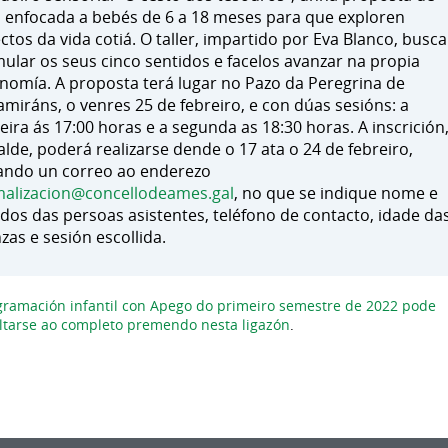
 enfocada a bebés de 6 a 18 meses para que exploren
ctos da vida cotiá. O taller, impartido por Eva Blanco, busca
mular os seus cinco sentidos e facelos avanzar na propia
nomía. A proposta terá lugar no Pazo da Peregrina de
amiráns, o venres 25 de febreiro, e con dúas sesións: a
eira ás 17:00 horas e a segunda as 18:30 horas. A inscrición
alde, poderá realizarse dende o 17 ata o 24 de febreiro,
ando un correo ao enderezo
alizacion@concellodeames.gal
, no que se indique nome e
idos das persoas asistentes, teléfono de contacto, idade da
nzas e sesión escollida.
gramación infantil con Apego do primeiro semestre de 2022 pode
ltarse ao completo premendo nesta ligazón
.