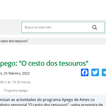
Buscar
Formulario de búsqueda
 cesto dos tesouros"
pas principales
pego: "O cesto dos tesouros"
Face
Tw
s, 25 febrero, 2022
:00 e ás 18:30 horas
l
Programa Apego
inúan as actividades do programa Apego de Ames co
doiro sensorial “O cesto dos tesouros”, unha proposta de