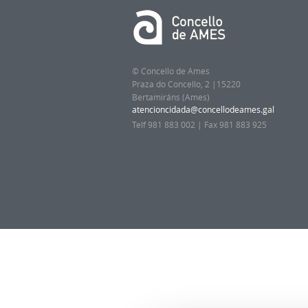
© Concello de Ames
Praza do Concello, 2 |15220
Bertamiráns (Ames)
Telf 981 883 002 | Fax 981 883 925