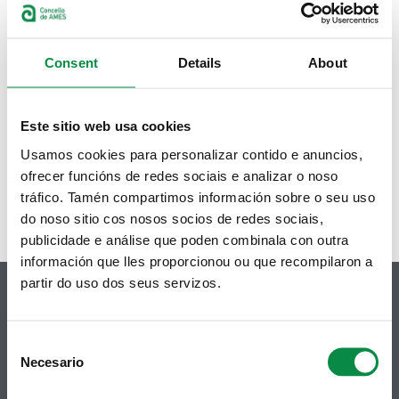
Consent
Details
About
Este sitio web usa cookies
Usamos cookies para personalizar contido e anuncios,
ofrecer funcións de redes sociais e analizar o noso
tráfico. Tamén compartimos información sobre o seu uso
do noso sitio cos nosos socios de redes sociais,
publicidade e análise que poden combinala con outra
información que lles proporcionou ou que recompilaron a
partir do uso dos seus servizos.
Consent
Necesario
© Concello de Ames
Selection
Praza do Concello, 2 |15220
Bertamiráns (Ames)