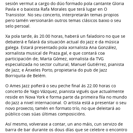
sesión vermut a cargo do dúo formado pola cantante Gloria
Pavía e o baixista Rafa Morales que terá lugar en O
Transistor. No seu concerto, interpretarán temas propios
pero tamén versionarán outros temas clásicos baixo o seu
selo persoal.
Xa pola tarde, ás 20.00 horas, haberá un faladoiro no que se
debaterá e falará da situación actual do jazz e da música
galega. Estará presentado pola xornalista Ana González,
xornalista musical de Praza.gal, e que contará coa
participación de; Marta Gómez, xornalista da TVG
especializada no sector cultural; Manuel Gutiérrez, pianista
de Jazz; e Ánxeles Porto, propietaria do pub de Jazz
Borriquita de Belém.
O Ames Jazz poñerá o seu peche final ás 22.00 horas co
concerto de Yago Vázquez, pianista vigués que actualmente
reside en Nova York e forma parte da primeira fila no mundo
do Jazz a nivel internacional. O artista está a presentar o seu
novo proxecto, tamén en formato trío, no que deleitará ao
público coas súas últimas composicións.
Así mesmo, volverase a contar, un ano máis, cun servizo de
barra de bar durante os dous días que se celebre o encontro