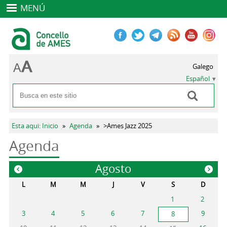
MENÚ
Galego
Español
Buscar
Formulario de búsqueda
Se encuentra usted aquí
Esta aqui: Inicio
»
Agenda
»
>Ames Jazz 2025
Agenda
Agosto
«
»
L
M
M
J
V
S
D
1
2
3
4
5
6
7
9
8