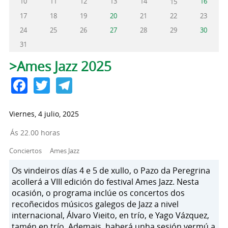
10
11
12
13
14
16
15
17
18
19
20
21
22
23
24
25
26
27
28
29
30
31
Solapas principales
>Ames Jazz 2025
Facebook
Twitter
Telegram
Viernes, 4 julio, 2025
Ás 22.00 horas
Conciertos
Ames Jazz
Os vindeiros días 4 e 5 de xullo, o Pazo da Peregrina
acollerá a VIII edición do festival Ames Jazz. Nesta
ocasión, o programa inclúe os concertos dos
recoñecidos músicos galegos de Jazz a nivel
internacional, Álvaro Vieito, en trío, e Yago Vázquez,
tamén en trío. Ademais, haberá unha sesión vermú a