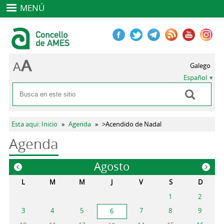
MENÚ
Galego
Español
Buscar
Formulario de búsqueda
Se encuentra usted aquí
Esta aqui: Inicio
»
Agenda
»
>Acendido de Nadal
Agenda
Agosto
«
»
L
M
M
J
V
S
D
1
2
3
4
5
7
8
9
6