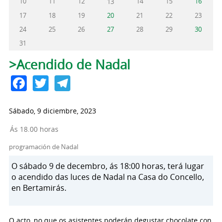
10
11
12
14
15
16
13
17
18
19
20
21
22
23
24
25
26
27
28
29
30
31
Solapas principales
>Acendido de Nadal
Facebook
Twitter
Telegram
Sábado, 9 diciembre, 2023
Ás 18.00 horas
programación de Nadal
O sábado 9 de decembro, ás 18:00 horas, terá lugar
o acendido das luces de Nadal na Casa do Concello,
en Bertamirás.
O acto, no que os asistentes poderán degustar chocolate con