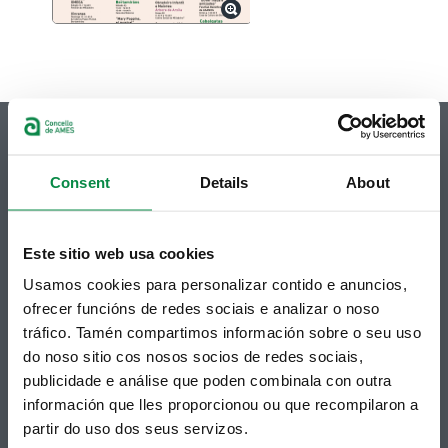
Consent
Details
About
© Concello de Ames
Praza do Concello, 2 |15220
Bertamiráns (Ames)
Este sitio web usa cookies
Usamos cookies para personalizar contido e anuncios,
Telf 981 883 002 | Fax 981 883 925
ofrecer funcións de redes sociais e analizar o noso
Suscripción boletines
tráfico. Tamén compartimos información sobre o seu uso
do noso sitio cos nosos socios de redes sociais,
Puedes recibir la información publicada en la web
publicidade e análise que poden combinala con outra
municipal en tu correo electrónico mediante una
suscripción al boletín de novedades.
Enlace.
información que lles proporcionou ou que recompilaron a
partir do uso dos seus servizos.