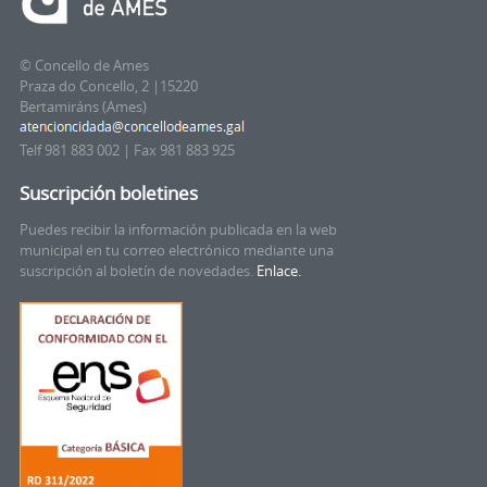
© Concello de Ames
Praza do Concello, 2 |15220
Bertamiráns (Ames)
Telf 981 883 002 | Fax 981 883 925
Suscripción boletines
Puedes recibir la información publicada en la web
municipal en tu correo electrónico mediante una
suscripción al boletín de novedades.
Enlace.