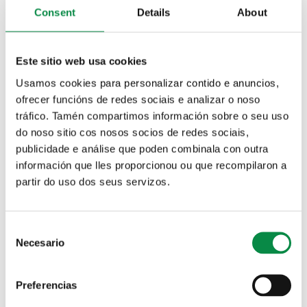
Mapas
Núcleos urbanos y
Consent
Details
About
parroquias
Este sitio web usa cookies
Usamos cookies para personalizar contido e anuncios,
Toponimia
Patrimonio histórico-
ofrecer funcións de redes sociais e analizar o noso
artístico
tráfico. Tamén compartimos información sobre o seu uso
do noso sitio cos nosos socios de redes sociais,
publicidade e análise que poden combinala con outra
información que lles proporcionou ou que recompilaron a
Festivos locales
partir do uso dos seus servizos.
Agenda
Consent
Necesario
Selection
Departamento
Preferencias
Tipo