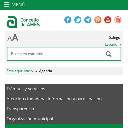
MENÚ
Galego
Español
Buscar
Formulario de búsqueda
Se encuentra usted aquí
Esta aqui: Inicio
»
Agenda
Trámites y servicios
Atención ciudadana, información y participación
Transparencia
Organización municipal