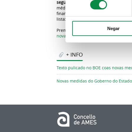
seguintes
: Bens e servizos de primeir
médicos; actividade industrial; transp
finanzas; telecomunicacións, audiovisu
listaxe completa atópase no ANEXO do
Negar
Premendo nas ligazóns que están ao 
novas medidas do Goberno do Estado 
+ INFO
Texto pulicado no BOE coas novas me
Novas medidas do Goberno do Estado 