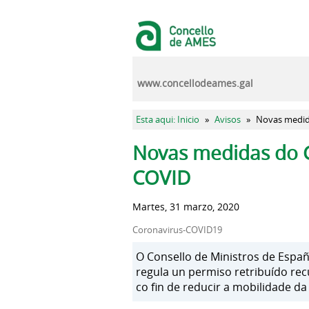
Pasar al contenido principal
www.concellodeames.gal
Se encuentra usted aquí
Esta aqui: Inicio
»
Avisos
»
Novas medid
Solapas principales
Novas medidas do G
COVID
Martes, 31 marzo, 2020
Coronavirus-COVID19
O Consello de Ministros de Españ
regula un permiso retribuído rec
co fin de reducir a mobilidade da