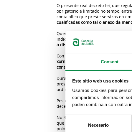
O presente real decreto-lei, que regul
obrigatorio e limitado no tempo, entre
conta allea que preste servizos en e
cualificadas como tal o anexo da me
Quedan
exceptuados
da aplicación do
indicado, como poden ser aquelas ou
a distancia
a través de teletraballo.
Con estas novas medidas, preténdes
xornadas, evitando todo tipo de despr
Consent
conter a pandemia do COVID-19
.
Durante este período de tempo, as p
Este sitio web usa cookies
prestar os seus servizos, e conservará
ordinario, incluíndo salario base e co
Usamos cookies para personal
compartimos información sobr
Posteriormente recuperarán as horas n
poden combinala con outra in
decembro de 2020.
No Real Decreto, concrétanse as perso
Consent
que desenvolven actividades que se 
Necesario
Selection
polo que se declara o estado de alarm