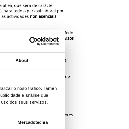
a allea, que será de carácter
, para todo o persoal laboral por
 as actividades
non esenciais
ontrato suspendido
durante o período
e poidan continuar prestando servizos
 fogares durante as vindeiras
tacto entre persoas e así axudar a
About
 recuperable quedarán exoneradas de
 prestando servizos con carácter
alizar o noso tráfico. Tamén
ublicidade e análise que
n do estado de alarma ata o 31 de
o uso dos seus servizos.
e son as traballadoras e traballadores
Decreto 463/2020
, de 14 de marzo,
Mercadotecnia
OVID-19,
podemos destacar as