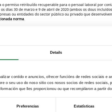
a o permiso retribuído recuperable para o persoal laboral por cont
 os días 30 de marzo e 9 de abril de 2020 (ambos os dous incluídos)
mpresas ou entidades do sector público ou privado que desenvolven
ncionada norma
.
 presente real decreto as persoas traballadoras que
teñan o seu c
 aqueles que fosen suspendidos coa figura dun ERTE, e aquelas
qu
e acadar que
a maior parte da poboación activa permaneza nos seus
azamentos, para dese xeito axudar a diminuír a mobilidade e o con
Details
ersoas traballadoras que teñan recoñecido un permiso retribuído
n o dereito á retribución que lles correspondería no caso de estar
mplementos salariais.
izar contido e anuncios, ofrecer funcións de redes sociais e an
e o seu uso do noso sitio cos nosos socios de redes sociais, p
on traballadas, podendo facelo dende o día seguinte á finalizació
formación que lles proporcionou ou que recompilaron a partir d
as ás que non se lle aplicará o permiso retribuído recuperable, qu
consideran
ESENCIAIS
, das cales,
ademais das xa incluídas no Real 
Preferencias
Estatísticas
a para a xestión da situación de crise sanitaria ocasionada polo C